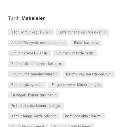
Tarih:
Makaleler
1 ton kömür kaç TL 2024
Asfaltit hangi şehirde çıkarılır
Asfaltit Türkiyede nerede bulunur
Bitüm kaç para
Bitüm nerede kullanılır
Bitümenli madde nedir
Bitümlü kömür nerede kullanılır
Bitümlü malzemeler nelerdir
Bitümlü şeyl nerede bulunur
Bitümlü yüzey nedir
En çok ısı veren kömür hangisi
En değerli kömür cinsi nedir
En kaliteli soba kömürü hangisi
Kömür hangi illerde bulunur
Kömürde altın çıkar mı
Kömürün rengi nedir
Maden nerede bulunur