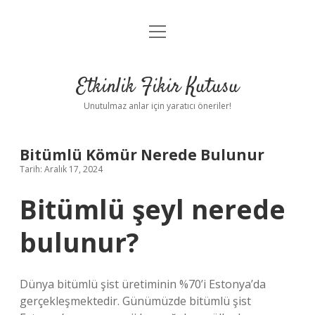
menüyü
Anasayfa
aç
Gizlilik Politikası
Etkinlik Fikir Kutusu
Yasal Uyarı
Unutulmaz anlar için yaratıcı öneriler!
Hakkımızda
Bitümlü Kömür Nerede Bulunur
Tarih: Aralık 17, 2024
Bitümlü şeyl nerede
bulunur?
Dünya bitümlü şist üretiminin %70’i Estonya’da
gerçekleşmektedir. Günümüzde bitümlü şist