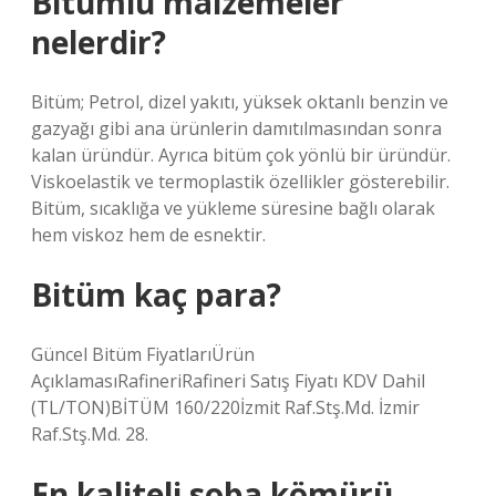
Bitümlü malzemeler
nelerdir?
Bitüm; Petrol, dizel yakıtı, yüksek oktanlı benzin ve
gazyağı gibi ana ürünlerin damıtılmasından sonra
kalan üründür. Ayrıca bitüm çok yönlü bir üründür.
Viskoelastik ve termoplastik özellikler gösterebilir.
Bitüm, sıcaklığa ve yükleme süresine bağlı olarak
hem viskoz hem de esnektir.
Bitüm kaç para?
Güncel Bitüm FiyatlarıÜrün
AçıklamasıRafineriRafineri Satış Fiyatı KDV Dahil
(TL/TON)BİTÜM 160/220İzmit Raf.Stş.Md. İzmir
Raf.Stş.Md. 28.
En kaliteli soba kömürü