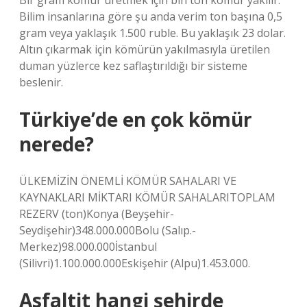
Bir gram kömür üretmek için bin ton kömür yakılır.
Bilim insanlarına göre şu anda verim ton başına 0,5
gram veya yaklaşık 1.500 ruble. Bu yaklaşık 23 dolar.
Altın çıkarmak için kömürün yakılmasıyla üretilen
duman yüzlerce kez saflaştırıldığı bir sisteme
beslenir.
Türkiye’de en çok kömür
nerede?
ÜLKEMİZİN ÖNEMLİ KÖMÜR SAHALARI VE
KAYNAKLARI MİKTARI KÖMÜR SAHALARITOPLAM
REZERV (ton)Konya (Beyşehir-
Seydişehir)348.000.000Bolu (Salıp.-
Merkez)98.000.000İstanbul
(Silivri)1.100.000.000Eskişehir (Alpu)1.453.000.
Asfaltit hangi şehirde