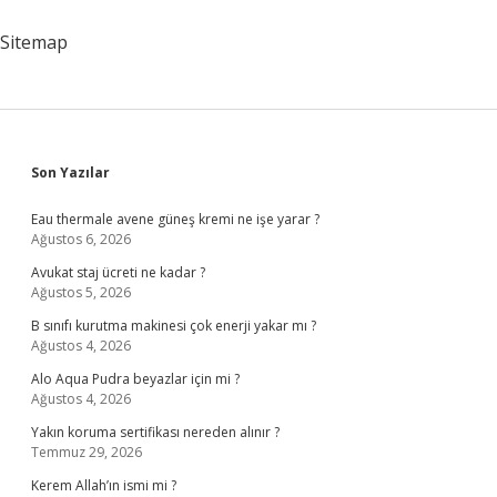
Sitemap
Sidebar
Son Yazılar
Eau thermale avene güneş kremi ne işe yarar ?
Ağustos 6, 2026
Avukat staj ücreti ne kadar ?
Ağustos 5, 2026
B sınıfı kurutma makinesi çok enerji yakar mı ?
Ağustos 4, 2026
Alo Aqua Pudra beyazlar için mi ?
Ağustos 4, 2026
Yakın koruma sertifikası nereden alınır ?
Temmuz 29, 2026
Kerem Allah’ın ismi mi ?