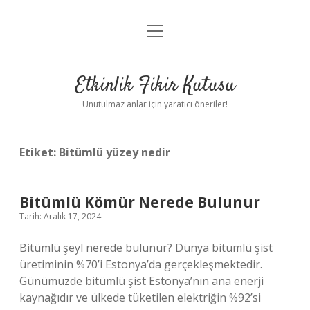
menüyü
Anasayfa
aç
Gizlilik Politikası
Etkinlik Fikir Kutusu
Yasal Uyarı
Unutulmaz anlar için yaratıcı öneriler!
Hakkımızda
Etiket:
Bitümlü yüzey nedir
Bitümlü Kömür Nerede Bulunur
Tarih: Aralık 17, 2024
Bitümlü şeyl nerede bulunur? Dünya bitümlü şist
üretiminin %70’i Estonya’da gerçekleşmektedir.
Günümüzde bitümlü şist Estonya’nın ana enerji
kaynağıdır ve ülkede tüketilen elektriğin %92’si