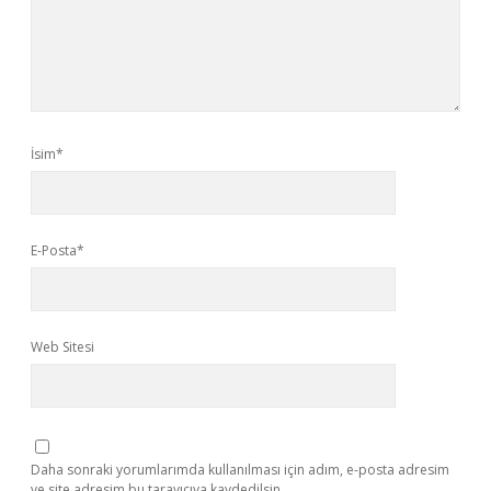
İsim*
E-Posta*
Web Sitesi
Daha sonraki yorumlarımda kullanılması için adım, e-posta adresim
ve site adresim bu tarayıcıya kaydedilsin.