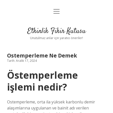
menüyü
Anasayfa
aç
Gizlilik Politikası
Etkinlik Fikir Kutusu
Yasal Uyarı
Unutulmaz anlar için yaratıcı öneriler!
Hakkımızda
Ostemperleme Ne Demek
Tarih: Aralık 17, 2024
Östemperleme
işlemi nedir?
Ostemperleme, orta ila yüksek karbonlu demir
alaşımlarına uygulanan ve bainit adı verilen