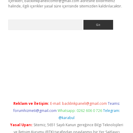
içerikleri,
backlinkpanelicomtr@gmail.com
adresine bildirmeniz
halinde, ilgili içerikler yasal süre içerisinde sitemizden kaldırılacaktır.
Arama
ino
Reklam ve İletişim:
E-mail:
backlinkpaneli@gmail.com
Teams:
forumhizmeti@gmail.com
Whatsapp: 0262 606 0 726
Telegram:
@karabul
Yasal Uyarı:
Sitemiz, 5651 Sayılı Kanun gereğince Bilgi Teknolojileri
ve İletişim Kurumu (BTK) tarafından onaylanmış bir Yer Sağlayıcı