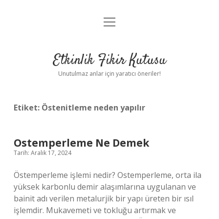
menüyü
Anasayfa
aç
Gizlilik Politikası
Etkinlik Fikir Kutusu
Yasal Uyarı
Unutulmaz anlar için yaratıcı öneriler!
Hakkımızda
Etiket:
Östenitleme neden yapılır
Ostemperleme Ne Demek
Tarih: Aralık 17, 2024
Östemperleme işlemi nedir? Ostemperleme, orta ila
yüksek karbonlu demir alaşımlarına uygulanan ve
bainit adı verilen metalurjik bir yapı üreten bir ısıl
işlemdir. Mukavemeti ve tokluğu artırmak ve