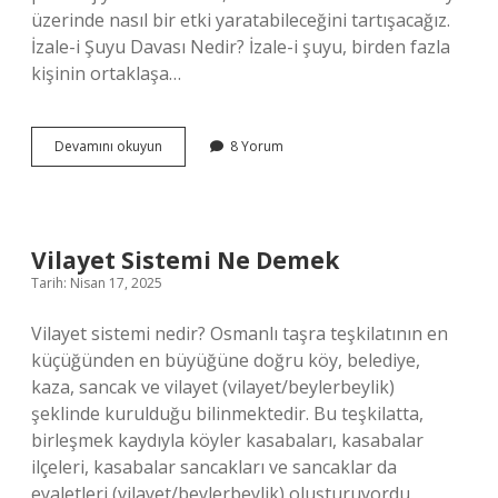
üzerinde nasıl bir etki yaratabileceğini tartışacağız.
İzale-i Şuyu Davası Nedir? İzale-i şuyu, birden fazla
kişinin ortaklaşa…
Avukatsız
Devamını okuyun
8 Yorum
izale-
i
şuyu
davası
açılır
Vilayet Sistemi Ne Demek
mı
Tarih: Nisan 17, 2025
?
Vilayet sistemi nedir? Osmanlı taşra teşkilatının en
küçüğünden en büyüğüne doğru köy, belediye,
kaza, sancak ve vilayet (vilayet/beylerbeylik)
şeklinde kurulduğu bilinmektedir. Bu teşkilatta,
birleşmek kaydıyla köyler kasabaları, kasabalar
ilçeleri, kasabalar sancakları ve sancaklar da
eyaletleri (vilayet/beylerbeylik) oluşturuyordu.