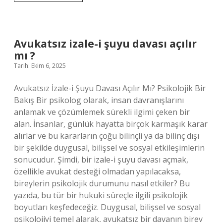
kim
buldu
?
Avukatsız izale-i şuyu davası açılır
mı ?
Tarih: Ekim 6, 2025
Avukatsız İzale-i Şuyu Davası Açılır Mı? Psikolojik Bir
Bakış Bir psikolog olarak, insan davranışlarını
anlamak ve çözümlemek sürekli ilgimi çeken bir
alan. İnsanlar, günlük hayatta birçok karmaşık karar
alırlar ve bu kararların çoğu bilinçli ya da bilinç dışı
bir şekilde duygusal, bilişsel ve sosyal etkileşimlerin
sonucudur. Şimdi, bir izale-i şuyu davası açmak,
özellikle avukat desteği olmadan yapılacaksa,
bireylerin psikolojik durumunu nasıl etkiler? Bu
yazıda, bu tür bir hukuki süreçle ilgili psikolojik
boyutları keşfedeceğiz. Duygusal, bilişsel ve sosyal
psikolojiyi temel alarak, avukatsız bir davanın birey