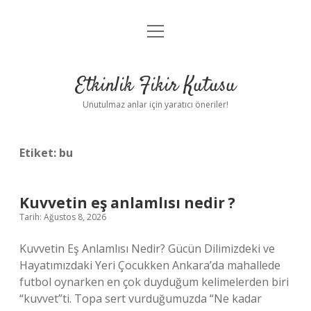
menüyü
Anasayfa
aç
Gizlilik Politikası
Etkinlik Fikir Kutusu
Yasal Uyarı
Unutulmaz anlar için yaratıcı öneriler!
Hakkımızda
Etiket:
bu
Kuvvetin eş anlamlısı nedir ?
Tarih: Ağustos 8, 2026
Kuvvetin Eş Anlamlısı Nedir? Gücün Dilimizdeki ve
Hayatımızdaki Yeri Çocukken Ankara’da mahallede
futbol oynarken en çok duyduğum kelimelerden biri
“kuvvet”ti. Topa sert vurduğumuzda “Ne kadar