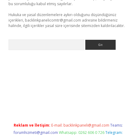
bu sorumluluğu kabul etmiş sayılırlar.
Hukuka ve yasal düzenlemelere aykırı olduğunu düşündüğünüz
içerikleri,
backlinkpanelicomtr@gmail.com
adresine bildirmeniz
halinde, ilgili içerikler yasal süre içerisinde sitemizden kaldırılacaktır.
Arama
dcasino
Reklam ve İletişim:
E-mail:
backlinkpaneli@gmail.com
Teams:
forumhizmeti@gmail.com
Whatsapp: 0262 606 0 726
Telegram: