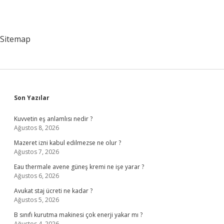
Mi
Ayrı
Mı
Sitemap
Sidebar
Son Yazılar
Kuvvetin eş anlamlısı nedir ?
Ağustos 8, 2026
Mazeret izni kabul edilmezse ne olur ?
Ağustos 7, 2026
Eau thermale avene güneş kremi ne işe yarar ?
Ağustos 6, 2026
Avukat staj ücreti ne kadar ?
Ağustos 5, 2026
B sınıfı kurutma makinesi çok enerji yakar mı ?
Ağustos 4, 2026