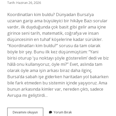
Tarih: Haziran 26, 2026
Koordinatları kim buldu? Dünyadan Bursa’ya
uzanan garip ama büyüleyici bir hikâye Bazı sorular
vardır, ilk duyduğunda çok basit gibi gelir ama içine
girince seni tarih, matematik, coğrafya ve insan
düşüncesinin en tuhaf köşelerine kadar sürükler.
“Koordinatları kim buldu?” sorusu da tam olarak
böyle bir şey. Bunu ilk kez düşünmüştüm: “Yani
birisi oturup ‘şu noktayı şöyle gösterelim’ dedi ve biz
hâlâ onu kullanıyoruz, öyle mi?” Evet, aslında tam
olarak öyle ama işin arkası biraz daha ilginç.
Bursa’da sabah işe giderken haritadan yol bakarken
bile fark etmeden bu sistemin içinde yaşıyoruz. Ama
bunun arkasında kimler var, nereden çıktı, sadece
Avrupa mı geliştirdi…
Koordinatları
Devamını okuyun
Yorum Bırak