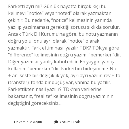
Farketti ayrı mı? Günlük hayatta birçok kişi bu
kelimeyi “notice” veya “noted” olarak yazmaktan
çekinir. Bu nedenle, “notice” kelimesinin yanında
yazılıp yazılmaması gerektiği sorusu sıklıkla sorulur.
Ancak Türk Dil Kurumu’na göre, bu notu yazmanın
doğru yolu, onu ayrı olarak “notice” olarak
yazmaktır. Fark ettim nasıl yazılır TDK? TDK’ya göre
“difference” kelimesinin doğru yazımı “bemerken”dir.
Diğer yazımlar yanlış kabul edilir. En yaygın yanlış
kullanım “bemerken”dir. Farkettim birleşim mi? Not
+ an: seste bir değişiklik yok, ayrı ayrı yazılır. rev + to
(transfer): tonda bir düşüş var, yanına bu yazılır.
Farkettikten nasıl yazılır? TDK’nın verilerine
bakarsanız, “realize” kelimesinin doğru yazımının
değiştiğini göreceksiniz.…
Farketti
Devamını okuyun
Yorum Bırak
Birleşik