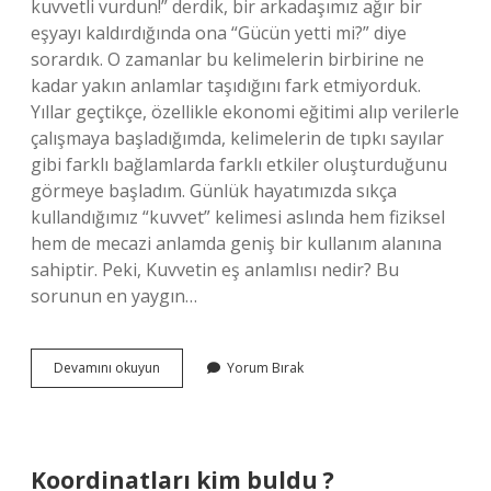
kuvvetli vurdun!” derdik, bir arkadaşımız ağır bir
eşyayı kaldırdığında ona “Gücün yetti mi?” diye
sorardık. O zamanlar bu kelimelerin birbirine ne
kadar yakın anlamlar taşıdığını fark etmiyorduk.
Yıllar geçtikçe, özellikle ekonomi eğitimi alıp verilerle
çalışmaya başladığımda, kelimelerin de tıpkı sayılar
gibi farklı bağlamlarda farklı etkiler oluşturduğunu
görmeye başladım. Günlük hayatımızda sıkça
kullandığımız “kuvvet” kelimesi aslında hem fiziksel
hem de mecazi anlamda geniş bir kullanım alanına
sahiptir. Peki, Kuvvetin eş anlamlısı nedir? Bu
sorunun en yaygın…
Kuvvetin
Devamını okuyun
Yorum Bırak
eş
anlamlısı
nedir
?
Koordinatları kim buldu ?