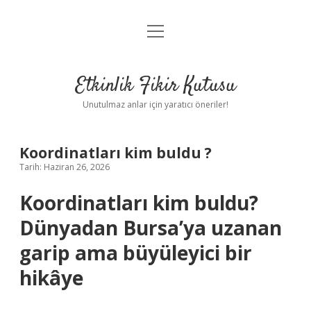
menüyü
Anasayfa
aç
Gizlilik Politikası
Etkinlik Fikir Kutusu
Yasal Uyarı
Unutulmaz anlar için yaratıcı öneriler!
Hakkımızda
Koordinatları kim buldu ?
Tarih: Haziran 26, 2026
Koordinatları kim buldu?
Dünyadan Bursa’ya uzanan
garip ama büyüleyici bir
hikâye