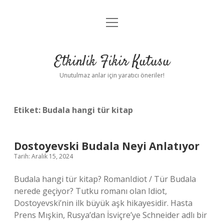
menüyü
Anasayfa
aç
Gizlilik Politikası
Etkinlik Fikir Kutusu
Yasal Uyarı
Unutulmaz anlar için yaratıcı öneriler!
Hakkımızda
Etiket:
Budala hangi tür kitap
Dostoyevski Budala Neyi Anlatıyor
Tarih: Aralık 15, 2024
Budala hangi tür kitap? RomanIdiot / Tür Budala
nerede geçiyor? Tutku romanı olan Idiot,
Dostoyevski’nin ilk büyük aşk hikayesidir. Hasta
Prens Mışkin, Rusya’dan İsviçre’ye Schneider adlı bir