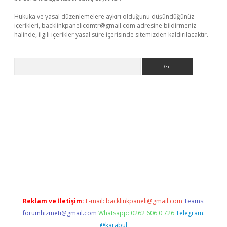
Hukuka ve yasal düzenlemelere aykırı olduğunu düşündüğünüz
içerikleri,
backlinkpanelicomtr@gmail.com
adresine bildirmeniz
halinde, ilgili içerikler yasal süre içerisinde sitemizden kaldırılacaktır.
Arama
ino
Reklam ve İletişim:
E-mail:
backlinkpaneli@gmail.com
Teams:
forumhizmeti@gmail.com
Whatsapp: 0262 606 0 726
Telegram:
@karabul