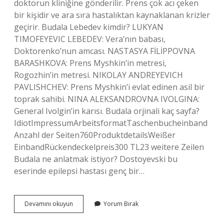
doktorun kliniğine gönderilir. Prens çok acı çeken
bir kişidir ve ara sıra hastalıktan kaynaklanan krizler
geçirir. Budala Lebedev kimdir? LUKYAN
TIMOFEYEVIC LEBEDEV: Vera’nın babası,
Doktorenko’nun amcası. NASTASYA FİLİPPOVNA
BARASHKOVA: Prens Myshkin’in metresi,
Rogozhin’in metresi. NIKOLAY ANDREYEVICH
PAVLISHCHEV: Prens Myshkin’i evlat edinen asil bir
toprak sahibi. NINA ALEKSANDROVNA IVOLGINA:
General Ivolgin’in karısı. Budala orjinali kaç sayfa?
IdiotImpressumArbeitsformatTaschenbucheinband
Anzahl der Seiten760ProduktdetailsWeißer
EinbandRückendeckelpreis300 TL23 weitere Zeilen
Budala ne anlatmak istiyor? Dostoyevski bu
eserinde epilepsi hastası genç bir…
Dostoyevski
Devamını okuyun
Yorum Bırak
Budala
Neyi