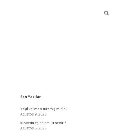
Sidebar
Son Yazılar
vdcasino
Yeşil kelimesi türemiş midir ?
Ağustos 9, 2026
Kuvvetin eş anlamlısı nedir ?
Ağustos 8, 2026