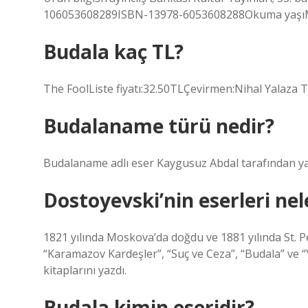
10‎6053608289ISBN-13‎978-6053608288Okuma yaşıMüşt
Budala kaç TL?
The FoolListe fiyatı:32.50TLÇevirmen:Nihal Yalaza Ta
Budalaname türü nedir?
Budalaname adlı eser Kaygusuz Abdal tarafından yazıl
Dostoyevski’nin eserleri nel
1821 yılında Moskova’da doğdu ve 1881 yılında St. P
“Karamazov Kardeşler”, “Suç ve Ceza”, “Budala” ve 
kitaplarını yazdı.
Budala kimin eseridir?