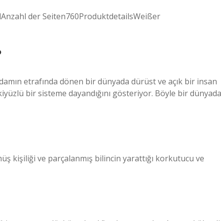
nzahl der Seiten760ProduktdetailsWeißer
?
adamın etrafında dönen bir dünyada dürüst ve açık bir insan
kiyüzlü bir sisteme dayandığını gösteriyor. Böyle bir dünyad
ş kişiliği ve parçalanmış bilincin yarattığı korkutucu ve