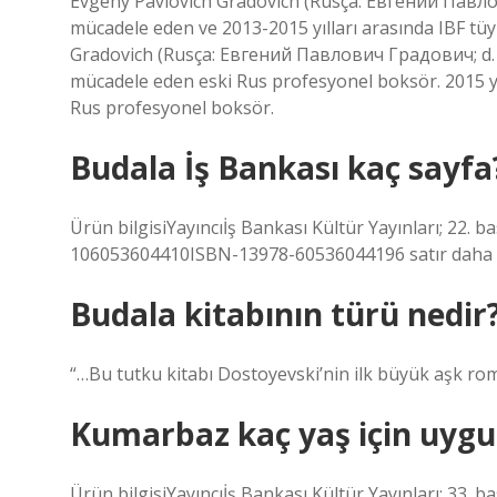
Evgeny Pavlovich Gradovich (Rusça: Евгений Павлов
mücadele eden ve 2013-2015 yılları arasında IBF tü
Gradovich (Rusça: Евгений Павлович Градович; d. 7
mücadele eden eski Rus profesyonel boksör. 2015 yı
Rus profesyonel boksör.
Budala İş Bankası kaç sayfa
Ürün bilgisiYayıncı‎İş Bankası Kültür Yayınları; 22
106053604410ISBN-13978-60536044196 satır daha
Budala kitabının türü nedir
“…Bu tutku kitabı Dostoyevski’nin ilk büyük aşk ro
Kumarbaz kaç yaş için uyg
Ürün bilgisiYayıncı‎İş Bankası Kültür Yayınları; 33. 