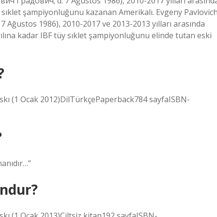
ич Градович; d. 7 Ağustos 1986), 2010-2017 yılları arasınd
y sıklet şampiyonluğunu kazanan Amerikalı. Evgeny Pavlovic
 Ağustos 1986), 2010-2017 ve 2013-2013 yılları arasında
lına kadar IBF tüy sıklet şampiyonluğunu elinde tutan eski
?
. baskı (1 Ocak 2012)DilTürkçePaperback784 sayfaISBN-
?
manıdır…”
undur?
baskı (1 Ocak 2013)Ciltsiz kitap192 sayfaISBN-