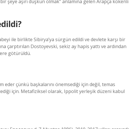
en “bir şeye aşırı düşkün olmak” anlamına gelen Arapça kökenli
dildi?
yi ile birlikte Sibirya’ya sürgün edildi ve devlete karşı bir
ına çarptırılan Dostoyevski, sekiz ay hapis yattı ve ardından
yere götürüldü.
rdım eder çünkü başkalarını önemsediği için değil, temas
diği için. Metafiziksel olarak, Ippolit yerleşik düzeni kabul