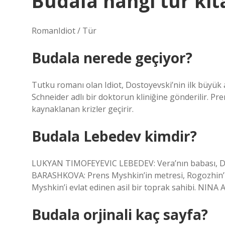
Budala hangi tür kit
RomanIdiot / Tür
Budala nerede geçiyor?
Tutku romanı olan Idiot, Dostoyevski’nin ilk büyük 
Schneider adlı bir doktorun kliniğine gönderilir. Pren
kaynaklanan krizler geçirir.
Budala Lebedev kimdir?
LUKYAN TIMOFEYEVIC LEBEDEV: Vera’nın babası, 
BARASHKOVA: Prens Myshkin’in metresi, Rogozhin
Myshkin’i evlat edinen asil bir toprak sahibi. NIN
Budala orjinali kaç sayfa?