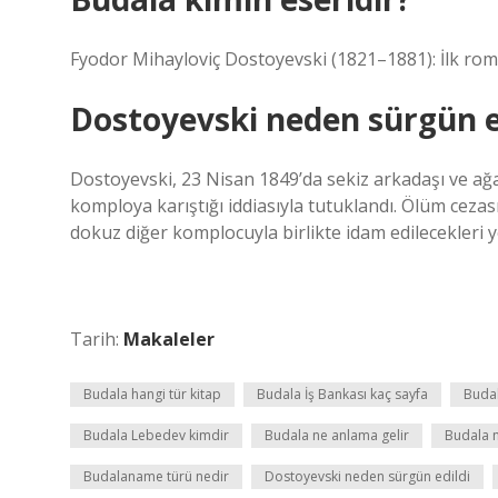
Fyodor Mihayloviç Dostoyevski (1821–1881): İlk roma
Dostoyevski neden sürgün e
Dostoyevski, 23 Nisan 1849’da sekiz arkadaşı ve ağabe
komploya karıştığı iddiasıyla tutuklandı. Ölüm cezas
dokuz diğer komplocuyla birlikte idam edilecekleri 
Tarih:
Makaleler
Budala hangi tür kitap
Budala İş Bankası kaç sayfa
Budal
Budala Lebedev kimdir
Budala ne anlama gelir
Budala n
Budalaname türü nedir
Dostoyevski neden sürgün edildi