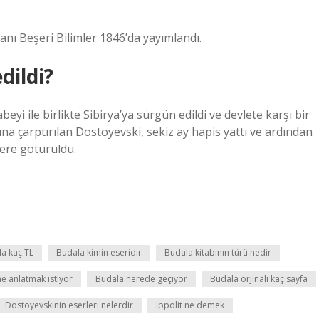
nı Beşeri Bilimler 1846’da yayımlandı.
dildi?
yi ile birlikte Sibirya’ya sürgün edildi ve devlete karşı bir
ına çarptırılan Dostoyevski, sekiz ay hapis yattı ve ardından
yere götürüldü.
a kaç TL
Budala kimin eseridir
Budala kitabının türü nedir
e anlatmak istiyor
Budala nerede geçiyor
Budala orjinali kaç sayfa
Dostoyevskinin eserleri nelerdir
Ippolit ne demek