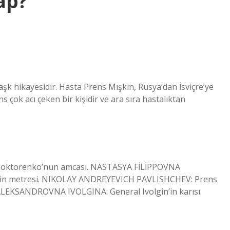
ap?
aşk hikayesidir. Hasta Prens Mışkin, Rusya’dan İsviçre’ye
s çok acı çeken bir kişidir ve ara sıra hastalıktan
Doktorenko’nun amcası. NASTASYA FİLİPPOVNA
’in metresi. NIKOLAY ANDREYEVICH PAVLISHCHEV: Prens
A ALEKSANDROVNA IVOLGINA: General Ivolgin’in karısı.