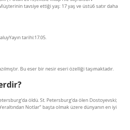
erinin tavsiye ettiği yaş: 17 yaş ve üstü6 satır daha
luyYayın tarihi:17.05.
mıştır. Bu eser bir nesir eseri özelliği taşımaktadır.
erdir?
etersburg’da öldü. St. Petersburg’da ölen Dostoyevski;
“Yeraltından Notlar” başta olmak üzere dünyanın en iyi