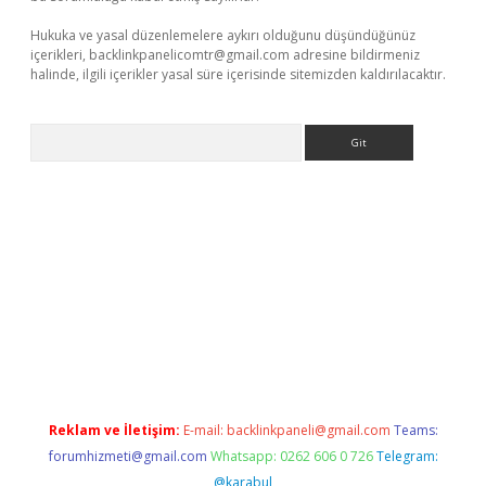
Hukuka ve yasal düzenlemelere aykırı olduğunu düşündüğünüz
içerikleri,
backlinkpanelicomtr@gmail.com
adresine bildirmeniz
halinde, ilgili içerikler yasal süre içerisinde sitemizden kaldırılacaktır.
Arama
ino
Reklam ve İletişim:
E-mail:
backlinkpaneli@gmail.com
Teams:
forumhizmeti@gmail.com
Whatsapp: 0262 606 0 726
Telegram:
@karabul