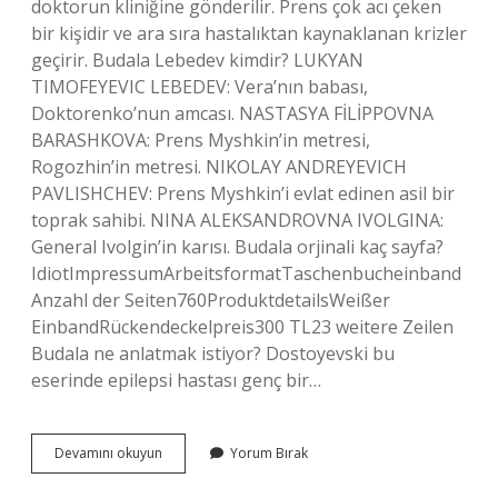
doktorun kliniğine gönderilir. Prens çok acı çeken
bir kişidir ve ara sıra hastalıktan kaynaklanan krizler
geçirir. Budala Lebedev kimdir? LUKYAN
TIMOFEYEVIC LEBEDEV: Vera’nın babası,
Doktorenko’nun amcası. NASTASYA FİLİPPOVNA
BARASHKOVA: Prens Myshkin’in metresi,
Rogozhin’in metresi. NIKOLAY ANDREYEVICH
PAVLISHCHEV: Prens Myshkin’i evlat edinen asil bir
toprak sahibi. NINA ALEKSANDROVNA IVOLGINA:
General Ivolgin’in karısı. Budala orjinali kaç sayfa?
IdiotImpressumArbeitsformatTaschenbucheinband
Anzahl der Seiten760ProduktdetailsWeißer
EinbandRückendeckelpreis300 TL23 weitere Zeilen
Budala ne anlatmak istiyor? Dostoyevski bu
eserinde epilepsi hastası genç bir…
Dostoyevski
Devamını okuyun
Yorum Bırak
Budala
Neyi