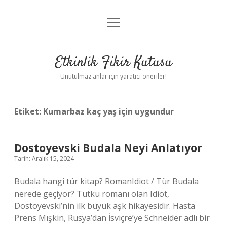
menüyü
Anasayfa
aç
Gizlilik Politikası
Etkinlik Fikir Kutusu
Yasal Uyarı
Unutulmaz anlar için yaratıcı öneriler!
Hakkımızda
Etiket:
Kumarbaz kaç yaş için uygundur
Dostoyevski Budala Neyi Anlatıyor
Tarih: Aralık 15, 2024
Budala hangi tür kitap? RomanIdiot / Tür Budala
nerede geçiyor? Tutku romanı olan Idiot,
Dostoyevski’nin ilk büyük aşk hikayesidir. Hasta
Prens Mışkin, Rusya’dan İsviçre’ye Schneider adlı bir