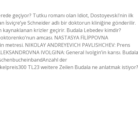
rede geçiyor? Tutku romanı olan Idiot, Dostoyevski’nin ilk
 İsviçre’ye Schneider adlı bir doktorun kliniğine gönderilir.
tan kaynaklanan krizler geçirir. Budala Lebedev kimdir?
Doktorenko’nun amcası. NASTASYA FİLİPPOVNA
’in metresi. NIKOLAY ANDREYEVICH PAVLISHCHEV: Prens
A ALEKSANDROVNA IVOLGINA: General Ivolgin’in karısı. Budal
TaschenbucheinbandAnzahl der
lpreis300 TL23 weitere Zeilen Budala ne anlatmak istiyor