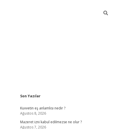
Sidebar
Son Yazılar
vdcasino
Kuvvetin eş anlamlısı nedir ?
Ağustos 8, 2026
Mazeret izni kabul edilmezse ne olur ?
Ağustos 7, 2026