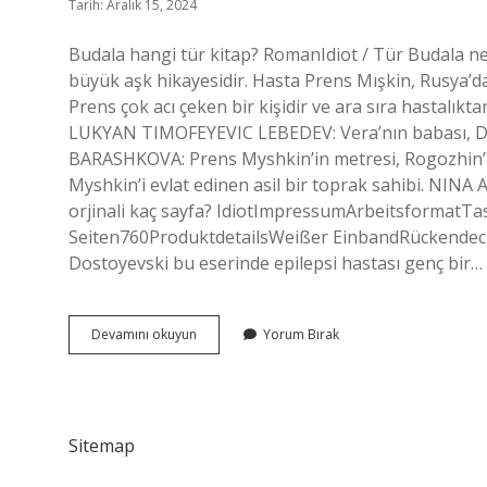
Tarih: Aralık 15, 2024
Budala hangi tür kitap? RomanIdiot / Tür Budala ne
büyük aşk hikayesidir. Hasta Prens Mışkin, Rusya’dan
Prens çok acı çeken bir kişidir ve ara sıra hastalık
LUKYAN TIMOFEYEVIC LEBEDEV: Vera’nın babası, 
BARASHKOVA: Prens Myshkin’in metresi, Rogozhin
Myshkin’i evlat edinen asil bir toprak sahibi. NIN
orjinali kaç sayfa? IdiotImpressumArbeitsformat
Seiten760ProduktdetailsWeißer EinbandRückendecke
Dostoyevski bu eserinde epilepsi hastası genç bir…
Dostoyevski
Devamını okuyun
Yorum Bırak
Budala
Neyi
Anlatıyor
Sitemap