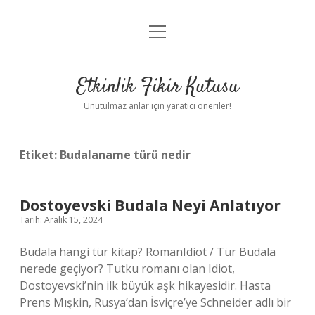
menüyü
Anasayfa
aç
Gizlilik Politikası
Etkinlik Fikir Kutusu
Yasal Uyarı
Unutulmaz anlar için yaratıcı öneriler!
Hakkımızda
Etiket:
Budalaname türü nedir
Dostoyevski Budala Neyi Anlatıyor
Tarih: Aralık 15, 2024
Budala hangi tür kitap? RomanIdiot / Tür Budala
nerede geçiyor? Tutku romanı olan Idiot,
Dostoyevski’nin ilk büyük aşk hikayesidir. Hasta
Prens Mışkin, Rusya’dan İsviçre’ye Schneider adlı bir