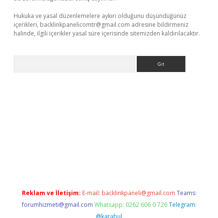
Hukuka ve yasal düzenlemelere aykırı olduğunu düşündüğünüz
içerikleri,
backlinkpanelicomtr@gmail.com
adresine bildirmeniz
halinde, ilgili içerikler yasal süre içerisinde sitemizden kaldırılacaktır.
Arama
casino
Reklam ve İletişim:
E-mail:
backlinkpaneli@gmail.com
Teams:
forumhizmeti@gmail.com
Whatsapp: 0262 606 0 726
Telegram:
@karabul