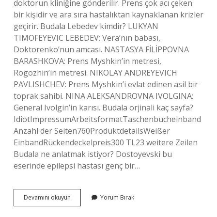
doktorun kliniğine gönderilir. Prens çok acı çeken
bir kişidir ve ara sıra hastalıktan kaynaklanan krizler
geçirir. Budala Lebedev kimdir? LUKYAN
TIMOFEYEVIC LEBEDEV: Vera’nın babası,
Doktorenko’nun amcası. NASTASYA FİLİPPOVNA
BARASHKOVA: Prens Myshkin’in metresi,
Rogozhin’in metresi. NIKOLAY ANDREYEVICH
PAVLISHCHEV: Prens Myshkin’i evlat edinen asil bir
toprak sahibi. NINA ALEKSANDROVNA IVOLGINA:
General Ivolgin’in karısı. Budala orjinali kaç sayfa?
IdiotImpressumArbeitsformatTaschenbucheinband
Anzahl der Seiten760ProduktdetailsWeißer
EinbandRückendeckelpreis300 TL23 weitere Zeilen
Budala ne anlatmak istiyor? Dostoyevski bu
eserinde epilepsi hastası genç bir…
Dostoyevski
Devamını okuyun
Yorum Bırak
Budala
Neyi