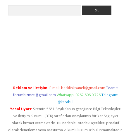
Arama
ino
Reklam ve İletişim:
E-mail:
backlinkpaneli@gmail.com
Teams:
forumhizmeti@gmail.com
Whatsapp: 0262 606 0 726
Telegram:
@karabul
Yasal Uyarı:
Sitemiz, 5651 Sayılı Kanun gereğince Bilgi Teknolojileri
ve İletişim Kurumu (BTK) tarafından onaylanmış bir Yer Sağlayıcı
olarak hizmet vermektedir. Bu nedenle, sitedeki içerikleri proaktif
olarak denetleme veya araştırma yükümlülüğümüz bulunmamaktadır.