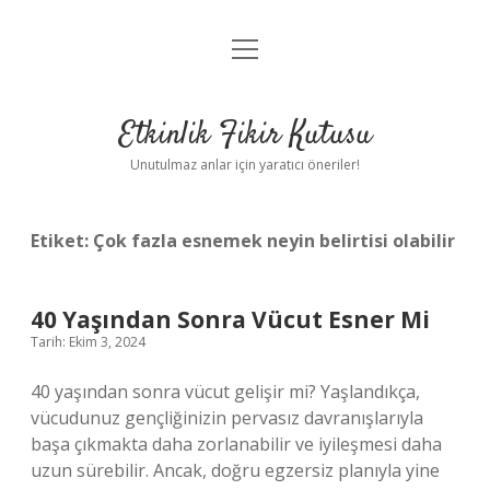
menüyü
Anasayfa
aç
Gizlilik Politikası
Etkinlik Fikir Kutusu
Yasal Uyarı
Unutulmaz anlar için yaratıcı öneriler!
Hakkımızda
Etiket:
Çok fazla esnemek neyin belirtisi olabilir
40 Yaşından Sonra Vücut Esner Mi
Tarih: Ekim 3, 2024
40 yaşından sonra vücut gelişir mi? Yaşlandıkça,
vücudunuz gençliğinizin pervasız davranışlarıyla
başa çıkmakta daha zorlanabilir ve iyileşmesi daha
uzun sürebilir. Ancak, doğru egzersiz planıyla yine