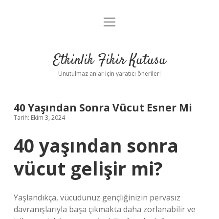
menüyü
Anasayfa
aç
Gizlilik Politikası
Etkinlik Fikir Kutusu
Yasal Uyarı
Unutulmaz anlar için yaratıcı öneriler!
Hakkımızda
40 Yaşından Sonra Vücut Esner Mi
Tarih: Ekim 3, 2024
40 yaşından sonra
vücut gelişir mi?
Yaşlandıkça, vücudunuz gençliğinizin pervasız
davranışlarıyla başa çıkmakta daha zorlanabilir ve