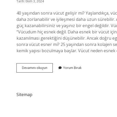
Tarih: Ekim 3, 2024
40 yaşından sonra vücut gelişir mi? Yaşlandıkça, vü
daha zorlanabilir ve iyileşmesi daha uzun sürebilir. 
güç kazanabilirsiniz ve yaşınız bir engel değildir. 
“Vücudum hiç esnek değil. Daha esnek bir vücut için
kazanılması gerektiğini düşünebilir. Ancak doğru egze
sonra vücut esner mi? 25 yaşından sonra kolajen sente
kemik yapısı bozulmaya başlar. Vücut neden esnek 
40
Devamını okuyun
Yorum Bırak
Yaşından
Sonra
Vücut
Esner
Mi
Sitemap