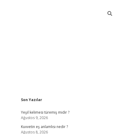
Sidebar
Son Yazılar
vdcasino
Yeşil kelimesi türemiş midir ?
Ağustos 9, 2026
Kuvvetin eş anlamlısı nedir ?
Ağustos 8, 2026