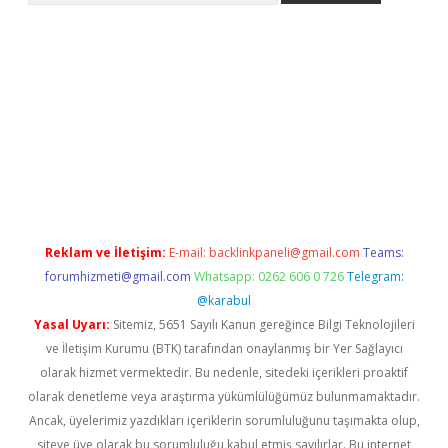
o
Reklam ve İletişim:
E-mail:
backlinkpaneli@gmail.com
Teams:
forumhizmeti@gmail.com
Whatsapp: 0262 606 0 726
Telegram:
@karabul
Yasal Uyarı:
Sitemiz, 5651 Sayılı Kanun gereğince Bilgi Teknolojileri
ve İletişim Kurumu (BTK) tarafından onaylanmış bir Yer Sağlayıcı
olarak hizmet vermektedir. Bu nedenle, sitedeki içerikleri proaktif
olarak denetleme veya araştırma yükümlülüğümüz bulunmamaktadır.
Ancak, üyelerimiz yazdıkları içeriklerin sorumluluğunu taşımakta olup,
siteye üye olarak bu sorumluluğu kabul etmiş sayılırlar. Bu internet