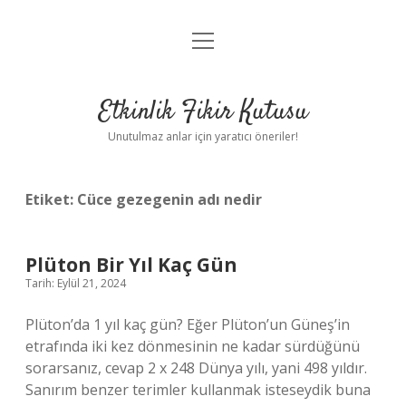
menüyü
Anasayfa
aç
Gizlilik Politikası
Etkinlik Fikir Kutusu
Yasal Uyarı
Unutulmaz anlar için yaratıcı öneriler!
Hakkımızda
Etiket:
Cüce gezegenin adı nedir
Plüton Bir Yıl Kaç Gün
Tarih: Eylül 21, 2024
Plüton’da 1 yıl kaç gün? Eğer Plüton’un Güneş’in
etrafında iki kez dönmesinin ne kadar sürdüğünü
sorarsanız, cevap 2 x 248 Dünya yılı, yani 498 yıldır.
Sanırım benzer terimler kullanmak isteseydik buna