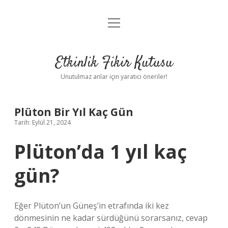
menüyü
Anasayfa
aç
Gizlilik Politikası
Etkinlik Fikir Kutusu
Yasal Uyarı
Unutulmaz anlar için yaratıcı öneriler!
Hakkımızda
Plüton Bir Yıl Kaç Gün
Tarih: Eylül 21, 2024
Plüton’da 1 yıl kaç
gün?
Eğer Plüton’un Güneş’in etrafında iki kez
dönmesinin ne kadar sürdüğünü sorarsanız, cevap