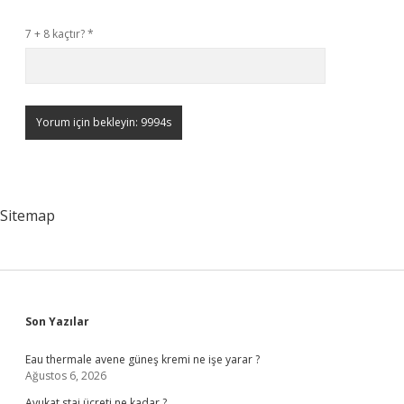
7 + 8 kaçtır?
*
Sitemap
Sidebar
Son Yazılar
Eau thermale avene güneş kremi ne işe yarar ?
Ağustos 6, 2026
Avukat staj ücreti ne kadar ?