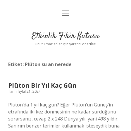
menüyü
Anasayfa
aç
Gizlilik Politikası
Etkinlik Fikir Kutusu
Yasal Uyarı
Unutulmaz anlar için yaratıcı öneriler!
Hakkımızda
Etiket:
Plüton su an nerede
Plüton Bir Yıl Kaç Gün
Tarih: Eylül 21, 2024
Plüton’da 1 yıl kaç gün? Eğer Plüton’un Güneş’in
etrafında iki kez dönmesinin ne kadar sürdüğünü
sorarsanız, cevap 2 x 248 Dünya yılı, yani 498 yıldır.
Sanırım benzer terimler kullanmak isteseydik buna