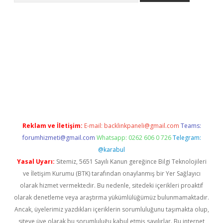
ino
Reklam ve İletişim:
E-mail:
backlinkpaneli@gmail.com
Teams:
forumhizmeti@gmail.com
Whatsapp: 0262 606 0 726
Telegram:
@karabul
Yasal Uyarı:
Sitemiz, 5651 Sayılı Kanun gereğince Bilgi Teknolojileri
ve İletişim Kurumu (BTK) tarafından onaylanmış bir Yer Sağlayıcı
olarak hizmet vermektedir. Bu nedenle, sitedeki içerikleri proaktif
olarak denetleme veya araştırma yükümlülüğümüz bulunmamaktadır.
Ancak, üyelerimiz yazdıkları içeriklerin sorumluluğunu taşımakta olup,
siteye üye olarak bu sorumluluğu kabul etmiş sayılırlar. Bu internet