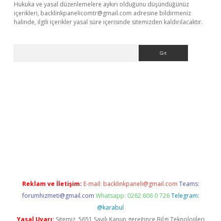
Hukuka ve yasal düzenlemelere aykırı olduğunu düşündüğünüz
içerikleri,
backlinkpanelicomtr@gmail.com
adresine bildirmeniz
halinde, ilgili içerikler yasal süre içerisinde sitemizden kaldırılacaktır.
Arama
ino
Reklam ve İletişim:
E-mail:
backlinkpaneli@gmail.com
Teams:
forumhizmeti@gmail.com
Whatsapp: 0262 606 0 726
Telegram:
@karabul
Yasal Uyarı:
Sitemiz, 5651 Sayılı Kanun gereğince Bilgi Teknolojileri