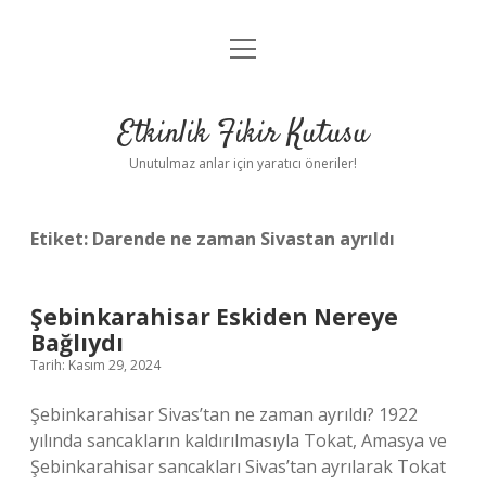
menüyü
Anasayfa
aç
Gizlilik Politikası
Etkinlik Fikir Kutusu
Yasal Uyarı
Unutulmaz anlar için yaratıcı öneriler!
Hakkımızda
Etiket:
Darende ne zaman Sivastan ayrıldı
Şebinkarahisar Eskiden Nereye
Bağlıydı
Tarih: Kasım 29, 2024
Şebinkarahisar Sivas’tan ne zaman ayrıldı? 1922
yılında sancakların kaldırılmasıyla Tokat, Amasya ve
Şebinkarahisar sancakları Sivas’tan ayrılarak Tokat