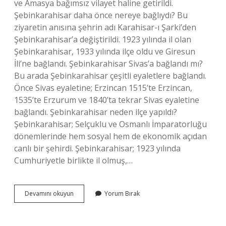
ve Amasya bağımsız vilayet haline getirildi.
Şebinkarahisar daha önce nereye bağlıydı? Bu
ziyaretin anısına şehrin adı Karahisar-ı Şarki’den
Şebinkarahisar’a değiştirildi. 1923 yılında il olan
Şebinkarahisar, 1933 yılında ilçe oldu ve Giresun
İli’ne bağlandı. Şebinkarahisar Sivas’a bağlandı mı?
Bu arada Şebinkarahisar çeşitli eyaletlere bağlandı.
Önce Sivas eyaletine; Erzincan 1515’te Erzincan,
1535’te Erzurum ve 1840’ta tekrar Sivas eyaletine
bağlandı. Şebinkarahisar neden ilçe yapıldı?
Şebinkarahisar; Selçuklu ve Osmanlı İmparatorluğu
dönemlerinde hem sosyal hem de ekonomik açıdan
canlı bir şehirdi. Şebinkarahisar; 1923 yılında
Cumhuriyetle birlikte il olmuş,…
Şebinkarahisar
Devamını okuyun
Yorum Bırak
Eskiden
Nereye
Bağlıydı