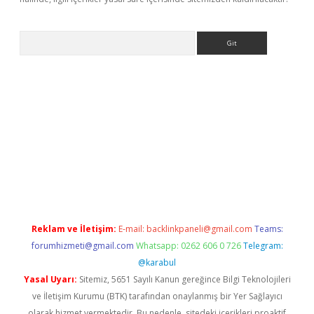
Arama
asino
Reklam ve İletişim:
E-mail:
backlinkpaneli@gmail.com
Teams:
forumhizmeti@gmail.com
Whatsapp: 0262 606 0 726
Telegram:
@karabul
Yasal Uyarı:
Sitemiz, 5651 Sayılı Kanun gereğince Bilgi Teknolojileri
ve İletişim Kurumu (BTK) tarafından onaylanmış bir Yer Sağlayıcı
olarak hizmet vermektedir. Bu nedenle, sitedeki içerikleri proaktif