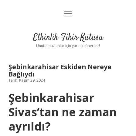
menüyü
Anasayfa
aç
Gizlilik Politikası
Etkinlik Fikir Kutusu
Yasal Uyarı
Unutulmaz anlar için yaratıcı öneriler!
Hakkımızda
Şebinkarahisar Eskiden Nereye
Bağlıydı
Tarih: Kasım 29, 2024
Şebinkarahisar
Sivas’tan ne zaman
ayrıldı?