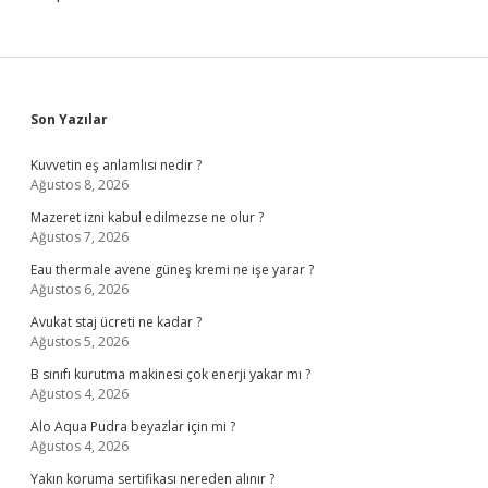
Sidebar
Son Yazılar
Kuvvetin eş anlamlısı nedir ?
Ağustos 8, 2026
Mazeret izni kabul edilmezse ne olur ?
Ağustos 7, 2026
Eau thermale avene güneş kremi ne işe yarar ?
Ağustos 6, 2026
Avukat staj ücreti ne kadar ?
Ağustos 5, 2026
B sınıfı kurutma makinesi çok enerji yakar mı ?
Ağustos 4, 2026
Alo Aqua Pudra beyazlar için mi ?
Ağustos 4, 2026
Yakın koruma sertifikası nereden alınır ?