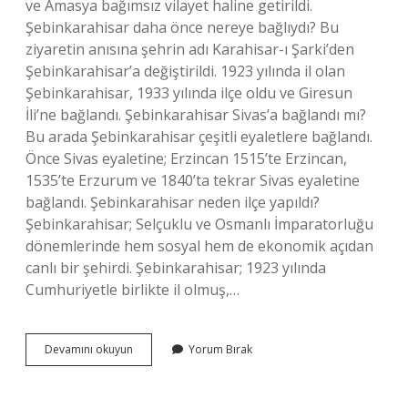
ve Amasya bağımsız vilayet haline getirildi.
Şebinkarahisar daha önce nereye bağlıydı? Bu
ziyaretin anısına şehrin adı Karahisar-ı Şarki’den
Şebinkarahisar’a değiştirildi. 1923 yılında il olan
Şebinkarahisar, 1933 yılında ilçe oldu ve Giresun
İli’ne bağlandı. Şebinkarahisar Sivas’a bağlandı mı?
Bu arada Şebinkarahisar çeşitli eyaletlere bağlandı.
Önce Sivas eyaletine; Erzincan 1515’te Erzincan,
1535’te Erzurum ve 1840’ta tekrar Sivas eyaletine
bağlandı. Şebinkarahisar neden ilçe yapıldı?
Şebinkarahisar; Selçuklu ve Osmanlı İmparatorluğu
dönemlerinde hem sosyal hem de ekonomik açıdan
canlı bir şehirdi. Şebinkarahisar; 1923 yılında
Cumhuriyetle birlikte il olmuş,…
Şebinkarahisar
Devamını okuyun
Yorum Bırak
Eskiden
Nereye
Bağlıydı