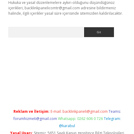
Hukuka ve yasal düzenlemelere aykırı olduğunu düşündüğünüz
içerikleri,
backlinkpanelicomtr@gmail.com
adresine bildirmeniz
halinde, ilgili içerikler yasal süre içerisinde sitemizden kaldırılacaktır.
Arama
ino
Reklam ve İletişim:
E-mail:
backlinkpaneli@gmail.com
Teams:
forumhizmeti@gmail.com
Whatsapp: 0262 606 0 726
Telegram:
@karabul
Yasal Uyarı:
Sitemiz, 5651 Sayılı Kanun gereğince Bilgi Teknolojileri