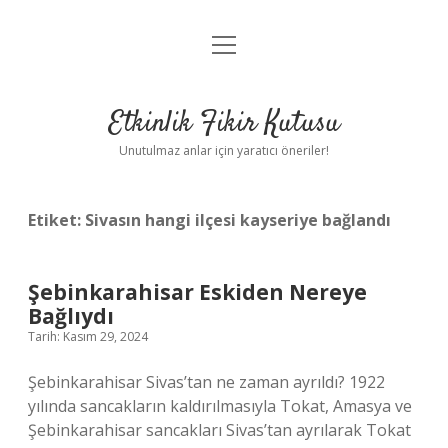
menüyü
Anasayfa
aç
Gizlilik Politikası
Etkinlik Fikir Kutusu
Yasal Uyarı
Unutulmaz anlar için yaratıcı öneriler!
Hakkımızda
Etiket:
Sivasın hangi ilçesi kayseriye bağlandı
Şebinkarahisar Eskiden Nereye
Bağlıydı
Tarih: Kasım 29, 2024
Şebinkarahisar Sivas’tan ne zaman ayrıldı? 1922
yılında sancakların kaldırılmasıyla Tokat, Amasya ve
Şebinkarahisar sancakları Sivas’tan ayrılarak Tokat