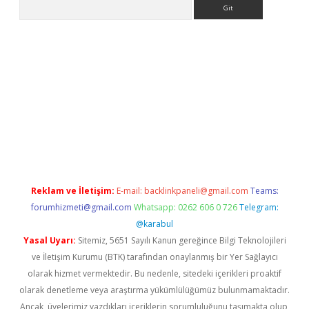
Arama
ino
Reklam ve İletişim:
E-mail:
backlinkpaneli@gmail.com
Teams:
forumhizmeti@gmail.com
Whatsapp: 0262 606 0 726
Telegram:
@karabul
Yasal Uyarı:
Sitemiz, 5651 Sayılı Kanun gereğince Bilgi Teknolojileri
ve İletişim Kurumu (BTK) tarafından onaylanmış bir Yer Sağlayıcı
olarak hizmet vermektedir. Bu nedenle, sitedeki içerikleri proaktif
olarak denetleme veya araştırma yükümlülüğümüz bulunmamaktadır.
Ancak, üyelerimiz yazdıkları içeriklerin sorumluluğunu taşımakta olup,