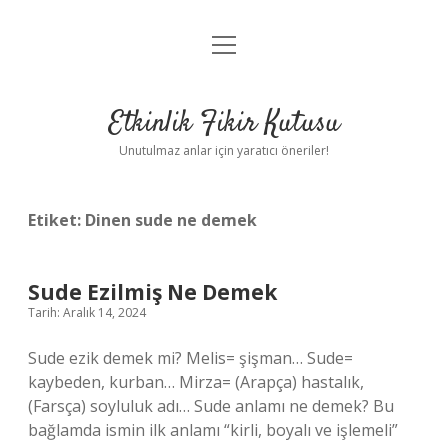
menüyü
Anasayfa
aç
Gizlilik Politikası
Etkinlik Fikir Kutusu
Yasal Uyarı
Unutulmaz anlar için yaratıcı öneriler!
Hakkımızda
Etiket:
Dinen sude ne demek
Sude Ezilmiş Ne Demek
Tarih: Aralık 14, 2024
Sude ezik demek mi? Melis= şişman… Sude=
kaybeden, kurban… Mirza= (Arapça) hastalık,
(Farsça) soyluluk adı… Sude anlamı ne demek? Bu
bağlamda ismin ilk anlamı “kirli, boyalı ve işlemeli”