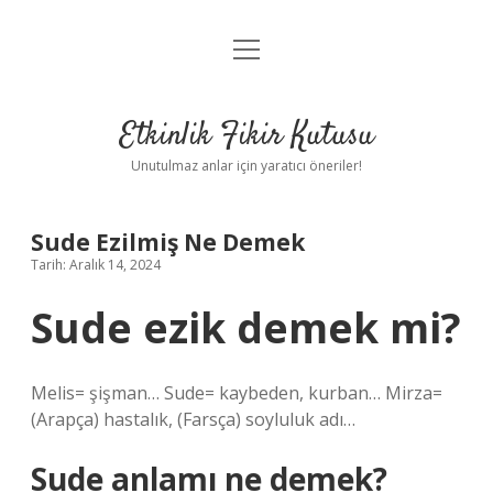
menüyü
Anasayfa
aç
Gizlilik Politikası
Etkinlik Fikir Kutusu
Yasal Uyarı
Unutulmaz anlar için yaratıcı öneriler!
Hakkımızda
Sude Ezilmiş Ne Demek
Tarih: Aralık 14, 2024
Sude ezik demek mi?
Melis= şişman… Sude= kaybeden, kurban… Mirza=
(Arapça) hastalık, (Farsça) soyluluk adı…
Sude anlamı ne demek?