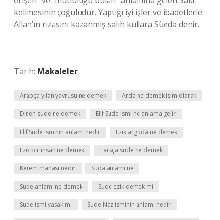
erişen” ve “mutluluğu bulan” anlamına gelen Said
kelimesinin çoğuludur. Yaptığı iyi işler ve ibadetlerle
Allah’ın rızasını kazanmış salih kullara Süeda denir.
Tarih:
Makaleler
Arapça yılan yavrusu ne demek
Arda ne demek isim olarak
Dinen sude ne demek
Elif Sude ismi ne anlama gelir
Elif Sude isminin anlamı nedir
Ezik argoda ne demek
Ezik bir insan ne demek
Farsça sude ne demek
Kerem manası nedir
Suda anlamı ne
Sude anlamı ne demek
Sude ezik demek mi
Sude ismi yasak mı
Sude Naz isminin anlamı nedir