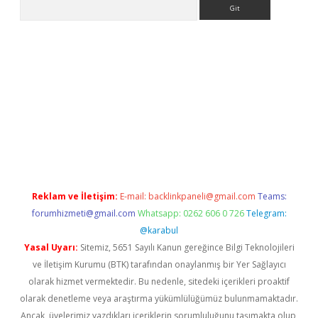
Arama
ino
Reklam ve İletişim:
E-mail:
backlinkpaneli@gmail.com
Teams:
forumhizmeti@gmail.com
Whatsapp: 0262 606 0 726
Telegram:
@karabul
Yasal Uyarı:
Sitemiz, 5651 Sayılı Kanun gereğince Bilgi Teknolojileri
ve İletişim Kurumu (BTK) tarafından onaylanmış bir Yer Sağlayıcı
olarak hizmet vermektedir. Bu nedenle, sitedeki içerikleri proaktif
olarak denetleme veya araştırma yükümlülüğümüz bulunmamaktadır.
Ancak, üyelerimiz yazdıkları içeriklerin sorumluluğunu taşımakta olup,