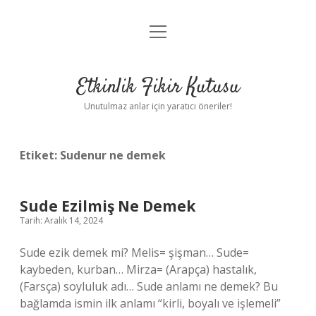
menüyü
Anasayfa
aç
Gizlilik Politikası
Etkinlik Fikir Kutusu
Yasal Uyarı
Unutulmaz anlar için yaratıcı öneriler!
Hakkımızda
Etiket:
Sudenur ne demek
Sude Ezilmiş Ne Demek
Tarih: Aralık 14, 2024
Sude ezik demek mi? Melis= şişman… Sude=
kaybeden, kurban… Mirza= (Arapça) hastalık,
(Farsça) soyluluk adı… Sude anlamı ne demek? Bu
bağlamda ismin ilk anlamı “kirli, boyalı ve işlemeli”