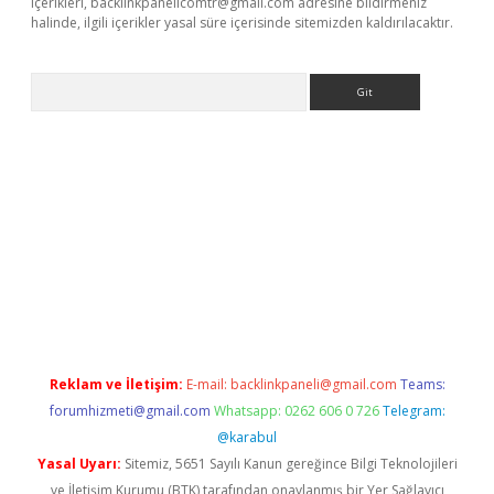
içerikleri,
backlinkpanelicomtr@gmail.com
adresine bildirmeniz
halinde, ilgili içerikler yasal süre içerisinde sitemizden kaldırılacaktır.
Arama
ino
Reklam ve İletişim:
E-mail:
backlinkpaneli@gmail.com
Teams:
forumhizmeti@gmail.com
Whatsapp: 0262 606 0 726
Telegram:
@karabul
Yasal Uyarı:
Sitemiz, 5651 Sayılı Kanun gereğince Bilgi Teknolojileri
ve İletişim Kurumu (BTK) tarafından onaylanmış bir Yer Sağlayıcı