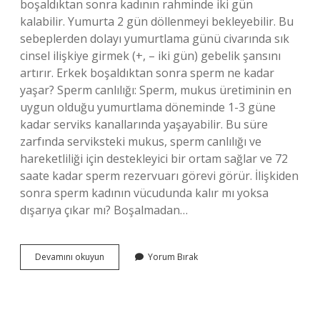
boşaldıktan sonra kadının rahminde iki gün
kalabilir. Yumurta 2 gün döllenmeyi bekleyebilir. Bu
sebeplerden dolayı yumurtlama günü civarında sık
cinsel ilişkiye girmek (+, – iki gün) gebelik şansını
artırır. Erkek boşaldıktan sonra sperm ne kadar
yaşar? Sperm canlılığı: Sperm, mukus üretiminin en
uygun olduğu yumurtlama döneminde 1-3 güne
kadar serviks kanallarında yaşayabilir. Bu süre
zarfında serviksteki mukus, sperm canlılığı ve
hareketliliği için destekleyici bir ortam sağlar ve 72
saate kadar sperm rezervuarı görevi görür. İlişkiden
sonra sperm kadının vücudunda kalır mı yoksa
dışarıya çıkar mı? Boşalmadan…
Sperm
Devamını okuyun
Yorum Bırak
Rahimde
Ne
Kadar
Süre