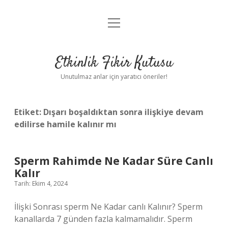
menüyü
Anasayfa
aç
Gizlilik Politikası
Etkinlik Fikir Kutusu
Yasal Uyarı
Unutulmaz anlar için yaratıcı öneriler!
Hakkımızda
Etiket:
Dışarı boşaldıktan sonra ilişkiye devam
edilirse hamile kalınır mı
Sperm Rahimde Ne Kadar Süre Canlı
Kalır
Tarih: Ekim 4, 2024
İlişki Sonrası sperm Ne Kadar canlı Kalınır? Sperm
kanallarda 7 günden fazla kalmamalıdır. Sperm