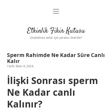
menüyü
Anasayfa
aç
Gizlilik Politikası
Etkinlik Fikir Kutusu
Yasal Uyarı
Unutulmaz anlar için yaratıcı öneriler!
Hakkımızda
Sperm Rahimde Ne Kadar Süre Canlı
Kalır
Tarih: Ekim 4, 2024
İlişki Sonrası sperm
Ne Kadar canlı
Kalınır?