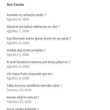
Sidebar
Son Yazılar
Kuvvetin eş anlamlısı nedir ?
Ağustos 8, 2026
Mazeret izni kabul edilmezse ne olur ?
Ağustos 7, 2026
Eau thermale avene güneş kremi ne işe yarar ?
Ağustos 6, 2026
Avukat staj ücreti ne kadar ?
Ağustos 5, 2026
B sınıfı kurutma makinesi çok enerji yakar mı ?
Ağustos 4, 2026
Alo Aqua Pudra beyazlar için mi ?
Ağustos 4, 2026
Yakın koruma sertifikası nereden alınır ?
Temmuz 29, 2026
Kerem Allah’ın ismi mi ?
Temmuz 25, 2026
Ayraç neden kullanılır ?