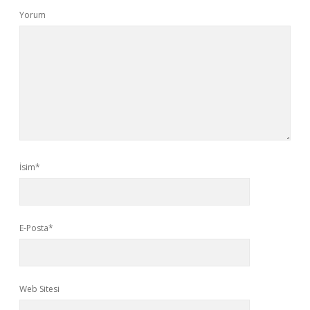
Yorum
İsim*
E-Posta*
Web Sitesi