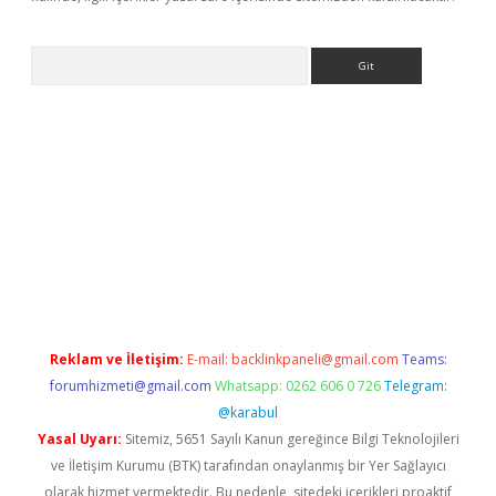
Arama
ino
Reklam ve İletişim:
E-mail:
backlinkpaneli@gmail.com
Teams:
forumhizmeti@gmail.com
Whatsapp: 0262 606 0 726
Telegram:
@karabul
Yasal Uyarı:
Sitemiz, 5651 Sayılı Kanun gereğince Bilgi Teknolojileri
ve İletişim Kurumu (BTK) tarafından onaylanmış bir Yer Sağlayıcı
olarak hizmet vermektedir. Bu nedenle, sitedeki içerikleri proaktif