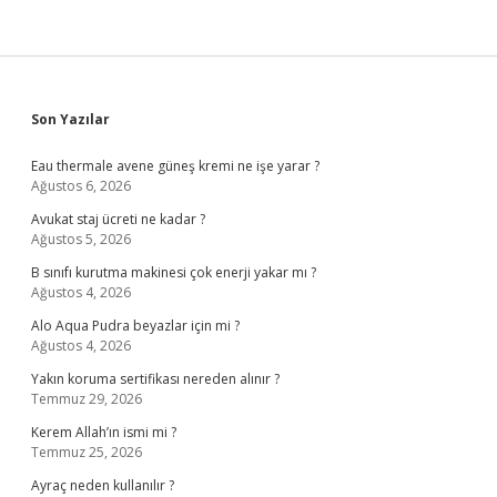
Sidebar
Son Yazılar
Eau thermale avene güneş kremi ne işe yarar ?
Ağustos 6, 2026
Avukat staj ücreti ne kadar ?
Ağustos 5, 2026
B sınıfı kurutma makinesi çok enerji yakar mı ?
Ağustos 4, 2026
Alo Aqua Pudra beyazlar için mi ?
Ağustos 4, 2026
Yakın koruma sertifikası nereden alınır ?
Temmuz 29, 2026
Kerem Allah’ın ismi mi ?
Temmuz 25, 2026
Ayraç neden kullanılır ?