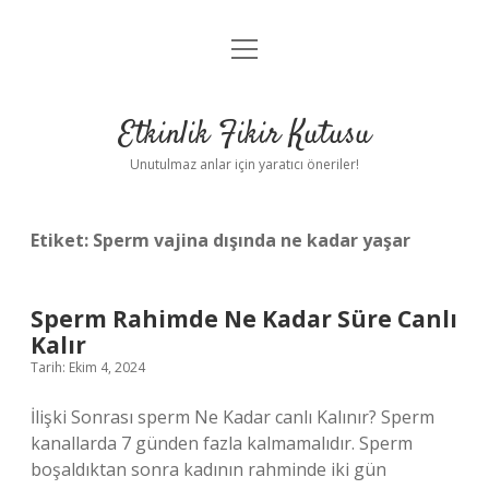
menüyü
Anasayfa
aç
Gizlilik Politikası
Etkinlik Fikir Kutusu
Yasal Uyarı
Unutulmaz anlar için yaratıcı öneriler!
Hakkımızda
Etiket:
Sperm vajina dışında ne kadar yaşar
Sperm Rahimde Ne Kadar Süre Canlı
Kalır
Tarih: Ekim 4, 2024
İlişki Sonrası sperm Ne Kadar canlı Kalınır? Sperm
kanallarda 7 günden fazla kalmamalıdır. Sperm
boşaldıktan sonra kadının rahminde iki gün