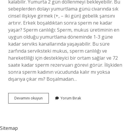
kalabilir. Yumurta 2 gün döllenmeyi bekleyebilir. Bu
sebeplerden dolayı yumurtlama günü civarında sık
cinsel ilişkiye girmek (+, – iki gün) gebelik şansını
artırır. Erkek boşaldıktan sonra sperm ne kadar
yaşar? Sperm canlılığı: Sperm, mukus üretiminin en
uygun olduğu yumurtlama döneminde 1-3 güne
kadar serviks kanallarında yaşayabilir. Bu süre
zarfında serviksteki mukus, sperm canlılığı ve
hareketliliği için destekleyici bir ortam sağlar ve 72
saate kadar sperm rezervuarı görevi görür. İlişkiden
sonra sperm kadının vücudunda kalır mı yoksa
dışarıya çıkar mı? Boşalmadan…
Sperm
Devamını okuyun
Yorum Bırak
Rahimde
Ne
Kadar
Süre
Canlı
Sitemap
Kalır