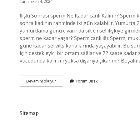
Tarih: Ekim 4, 2024
İlişki Sonrası sperm Ne Kadar canlı Kalınır? Sperm
sonra kadının rahminde iki gün kalabilir. Yumurta 2
yumurtlama günü civarında sık cinsel ilişkiye girmek 
sperm ne kadar yaşar? Sperm canlılığı: Sperm, mu
güne kadar serviks kanallarında yaşayabilir. Bu süre
için destekleyici bir ortam sağlar ve 72 saate kadar
vücudunda kalır mı yoksa dışarıya çıkar mı? Boşal
Sperm
Devamını okuyun
Yorum Bırak
Rahimde
Ne
Kadar
Süre
Canlı
Sitemap
Kalır