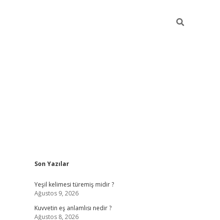
Sidebar
Son Yazılar
vdcasino
Yeşil kelimesi türemiş midir ?
Ağustos 9, 2026
Kuvvetin eş anlamlısı nedir ?
Ağustos 8, 2026