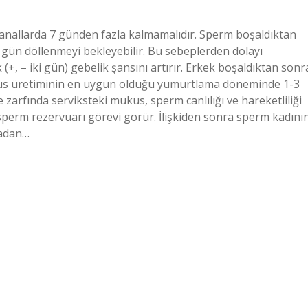
 kanallarda 7 günden fazla kalmamalıdır. Sperm boşaldıktan
 gün döllenmeyi bekleyebilir. Bu sebeplerden dolayı
(+, – iki gün) gebelik şansını artırır. Erkek boşaldıktan sonr
kus üretiminin en uygun olduğu yumurtlama döneminde 1-3
 zarfında serviksteki mukus, sperm canlılığı ve hareketliliği
 sperm rezervuarı görevi görür. İlişkiden sonra sperm kadını
madan…