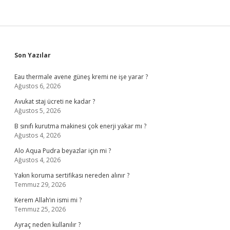
Sidebar
Son Yazılar
Eau thermale avene güneş kremi ne işe yarar ?
Ağustos 6, 2026
Avukat staj ücreti ne kadar ?
Ağustos 5, 2026
B sınıfı kurutma makinesi çok enerji yakar mı ?
Ağustos 4, 2026
Alo Aqua Pudra beyazlar için mi ?
Ağustos 4, 2026
Yakın koruma sertifikası nereden alınır ?
Temmuz 29, 2026
Kerem Allah’ın ismi mi ?
Temmuz 25, 2026
Ayraç neden kullanılır ?