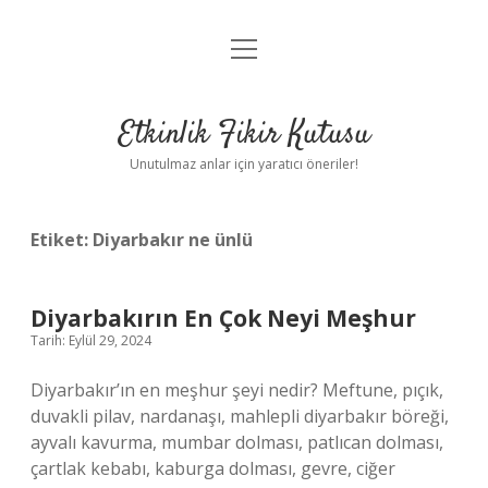
menüyü
Anasayfa
aç
Gizlilik Politikası
Etkinlik Fikir Kutusu
Yasal Uyarı
Unutulmaz anlar için yaratıcı öneriler!
Hakkımızda
Etiket:
Diyarbakır ne ünlü
Diyarbakırın En Çok Neyi Meşhur
Tarih: Eylül 29, 2024
Diyarbakır’ın en meşhur şeyi nedir? Meftune, pıçık,
duvakli pilav, nardanaşı, mahlepli diyarbakır böreği,
ayvalı kavurma, mumbar dolması, patlıcan dolması,
çartlak kebabı, kaburga dolması, gevre, ciğer