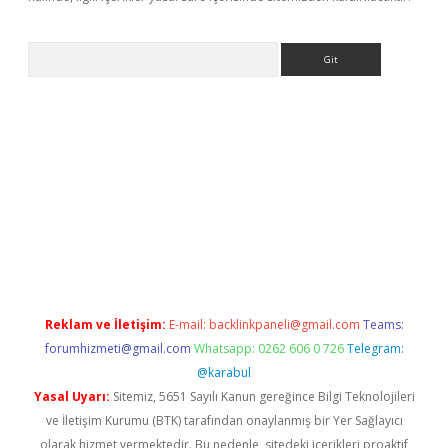
Arama
ino
Reklam ve İletişim:
E-mail:
backlinkpaneli@gmail.com
Teams:
forumhizmeti@gmail.com
Whatsapp: 0262 606 0 726
Telegram:
@karabul
Yasal Uyarı:
Sitemiz, 5651 Sayılı Kanun gereğince Bilgi Teknolojileri
ve İletişim Kurumu (BTK) tarafından onaylanmış bir Yer Sağlayıcı
olarak hizmet vermektedir. Bu nedenle, sitedeki içerikleri proaktif