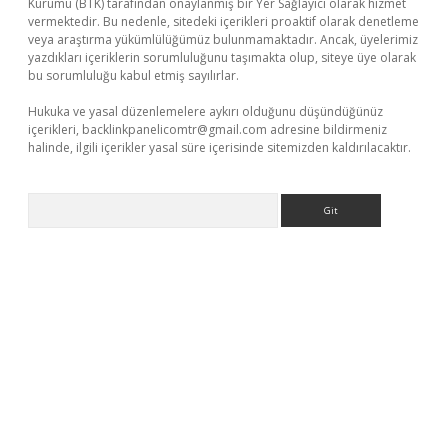
Kurumu (BTK) tarafından onaylanmış bir Yer Sağlayıcı olarak hizmet
vermektedir. Bu nedenle, sitedeki içerikleri proaktif olarak denetleme
veya araştırma yükümlülüğümüz bulunmamaktadır. Ancak, üyelerimiz
yazdıkları içeriklerin sorumluluğunu taşımakta olup, siteye üye olarak
bu sorumluluğu kabul etmiş sayılırlar.
Hukuka ve yasal düzenlemelere aykırı olduğunu düşündüğünüz
içerikleri,
backlinkpanelicomtr@gmail.com
adresine bildirmeniz
halinde, ilgili içerikler yasal süre içerisinde sitemizden kaldırılacaktır.
Arama
vdcasino