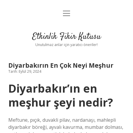
menüyü
Anasayfa
aç
Gizlilik Politikası
Etkinlik Fikir Kutusu
Yasal Uyarı
Unutulmaz anlar için yaratıcı öneriler!
Hakkımızda
Diyarbakırın En Çok Neyi Meşhur
Tarih: Eylül 29, 2024
Diyarbakır’ın en
meşhur şeyi nedir?
Meftune, pıçık, duvakli pilav, nardanaşı, mahlepli
diyarbakır böreği, ayvalı kavurma, mumbar dolması,