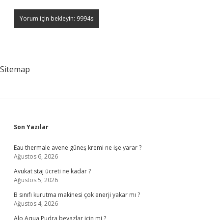
Sitemap
Sidebar
Son Yazılar
Eau thermale avene güneş kremi ne işe yarar ?
Ağustos 6, 2026
Avukat staj ücreti ne kadar ?
Ağustos 5, 2026
B sınıfı kurutma makinesi çok enerji yakar mı ?
Ağustos 4, 2026
Alo Aqua Pudra beyazlar için mi ?