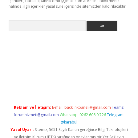
içerikleri,
backlinkpanelicomtr@gmail.com
adresine bildirmeniz
halinde, ilgili içerikler yasal süre içerisinde sitemizden kaldırılacaktır.
Arama
ino
Reklam ve İletişim:
E-mail:
backlinkpaneli@gmail.com
Teams:
forumhizmeti@gmail.com
Whatsapp: 0262 606 0 726
Telegram:
@karabul
Yasal Uyarı:
Sitemiz, 5651 Sayılı Kanun gereğince Bilgi Teknolojileri
ve İletişim Kurumu (BTK) tarafından onaylanmış bir Yer Sağlayıcı