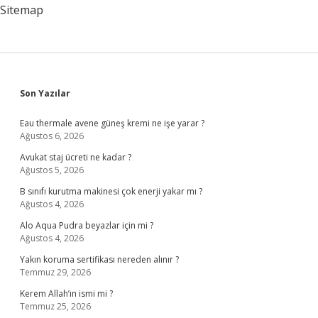
Mi
Sitemap
Sidebar
Son Yazılar
Eau thermale avene güneş kremi ne işe yarar ?
Ağustos 6, 2026
Avukat staj ücreti ne kadar ?
Ağustos 5, 2026
B sınıfı kurutma makinesi çok enerji yakar mı ?
Ağustos 4, 2026
Alo Aqua Pudra beyazlar için mi ?
Ağustos 4, 2026
Yakın koruma sertifikası nereden alınır ?
Temmuz 29, 2026
Kerem Allah’ın ismi mi ?
Temmuz 25, 2026