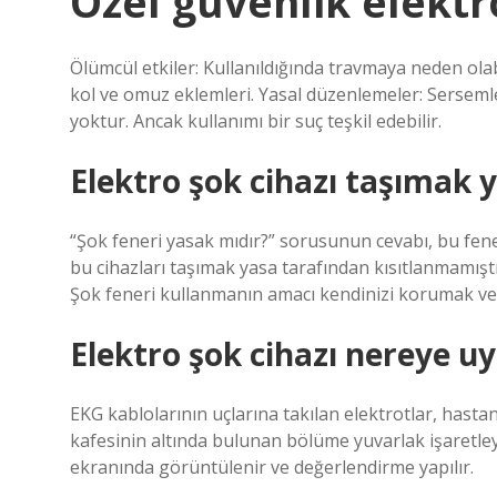
Özel güvenlik elektr
Ölümcül etkiler: Kullanıldığında travmaya neden olabi
kol ve omuz eklemleri. Yasal düzenlemeler: Sersemlet
yoktur. Ancak kullanımı bir suç teşkil edebilir.
Elektro şok cihazı taşımak 
“Şok feneri yasak mıdır?” sorusunun cevabı, bu fene
bu cihazları taşımak yasa tarafından kısıtlanmamıştı
Şok feneri kullanmanın amacı kendinizi korumak ve s
Elektro şok cihazı nereye u
EKG kablolarının uçlarına takılan elektrotlar, hasta
kafesinin altında bulunan bölüme yuvarlak işaretleyic
ekranında görüntülenir ve değerlendirme yapılır.