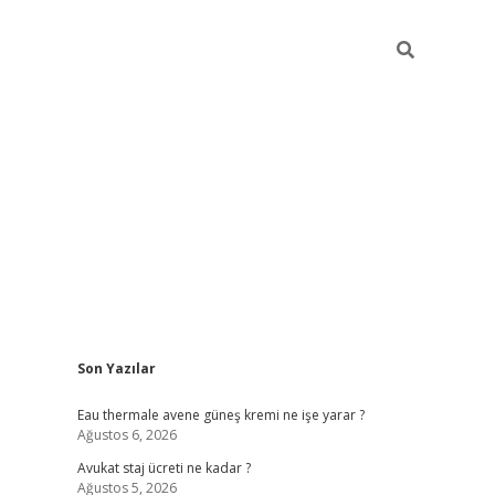
Sidebar
Son Yazılar
vdcasino
Eau thermale avene güneş kremi ne işe yarar ?
Ağustos 6, 2026
Avukat staj ücreti ne kadar ?
Ağustos 5, 2026