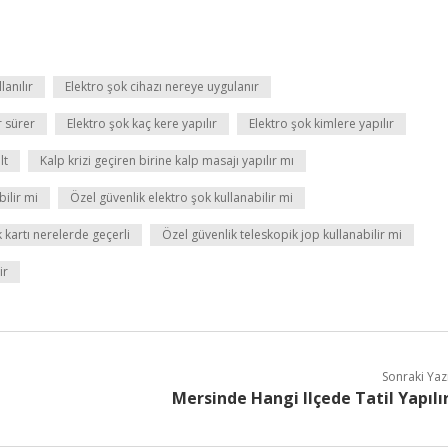
lanılır
Elektro şok cihazı nereye uygulanır
r sürer
Elektro şok kaç kere yapılır
Elektro şok kimlere yapılır
lt
Kalp krizi geçiren birine kalp masajı yapılır mı
bilir mi
Özel güvenlik elektro şok kullanabilir mi
 kartı nerelerde geçerli
Özel güvenlik teleskopik jop kullanabilir mi
ir
Sonraki Yaz
Mersinde Hangi Ilçede Tatil Yapılı