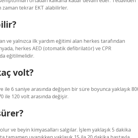
ın semptomları ortadan kalkana kadar devam eder. Tedaviden
 zaman tekrar EKT alabilirler.
lir?
an ve yalnızca ilk yardım eğitimi alan herkes tarafından
yada, herkes AED (otomatik defibrilatör) ve CPR
 eğitilmelidir.
aç volt?
e ile 6 saniye arasında değişen bir süre boyunca yaklaşık 80
0 ile 120 volt arasında değişir.
sürer?
lur ve beyin kimyasalları salgılar. İşlem yaklaşık 5 dakika
sta tamamen uyanıkken yaklaşık 15 ila 20 dakika hastayla