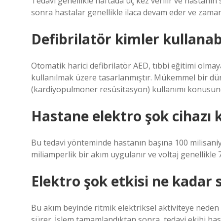
Tedavi genellikle haftada üç kez verilir ve hastan
sonra hastalar genellikle ilaca devam eder ve zaman
Defibrilatör kimler kullanabi
Otomatik harici defibrilatör AED, tıbbi eğitimi olmay
kullanılmak üzere tasarlanmıştır. Mükemmel bir dün
(kardiyopulmoner resüsitasyon) kullanımı konusunda
Hastane elektro şok cihazı k
Bu tedavi yönteminde hastanın başına 100 milisaniy
miliamperlik bir akım uygulanır ve voltaj genellikle 7
Elektro şok etkisi ne kadar 
Bu akım beyinde ritmik elektriksel aktiviteye neden o
sürer. İşlem tamamlandıktan sonra, tedavi ekibi ha