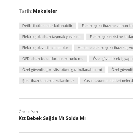
Tarih:
Makaleler
Defibrilatör kimler kullanabilir
Elektro şok cihazı ne zaman kul
Elektro şok cihazı taşımak yasak mı
Elektro şok etkisi ne kada
Elektro şok verilince ne olur
Hastane elektro şok cihazı kaç vo
OED cihazı bulundurmak zorunlu mu
Özel güvenlik ek iş yapa
Özel güvenlik görevlisi biber gazı kullanabilir mi
Özel güvenlik
Şok cihazı kimlerde kullanılmaz
Yasal savunma aletleri nelerd
Önceki Yazı
Kız Bebek Sağda Mı Solda Mı