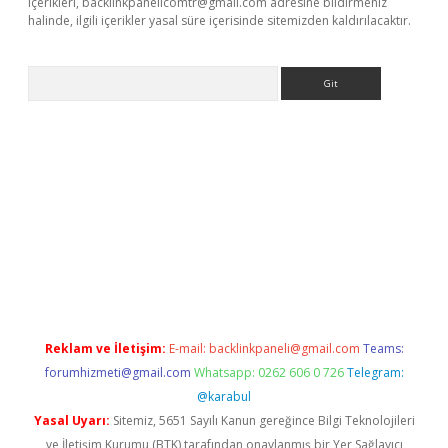
içerikleri,
backlinkpanelicomtr@gmail.com
adresine bildirmeniz
halinde, ilgili içerikler yasal süre içerisinde sitemizden kaldırılacaktır.
Arama
sino
Reklam ve İletişim:
E-mail:
backlinkpaneli@gmail.com
Teams:
forumhizmeti@gmail.com
Whatsapp: 0262 606 0 726
Telegram:
@karabul
Yasal Uyarı:
Sitemiz, 5651 Sayılı Kanun gereğince Bilgi Teknolojileri
ve İletişim Kurumu (BTK) tarafından onaylanmış bir Yer Sağlayıcı