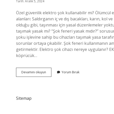
Tarih: Aralık 5, 2024
Özel güvenlik elektro şok kullanabilir mi? Ölümcül e
alanları: Saldırganın iç ve dış bacakları, karın, kol 
olduğu gibi, taşınması için yasal düzenlemeler yoktur
taşımak yasak mı? “Şok feneri yasak mıdır?” sorusun
şoku işlevine sahip bu cihazları taşımak yasa tarafı
sorunlar ortaya çıkabilir. Şok feneri kullanmanın am
getirmektir. Elektro şok cihazı nereye uygulanır? EKG
köprücük…
Güvenlik
Devamını okuyun
Yorum Bırak
Elektro
Şok
Cihazı
Kullanabilir
Mi
Sitemap