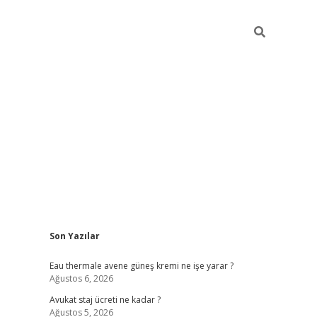
Sidebar
Son Yazılar
vdcasino
Eau thermale avene güneş kremi ne işe yarar ?
Ağustos 6, 2026
Avukat staj ücreti ne kadar ?
Ağustos 5, 2026