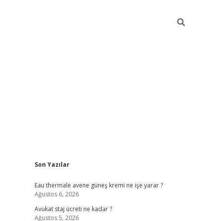
Sidebar
Son Yazılar
vdcasino
Eau thermale avene güneş kremi ne işe yarar ?
Ağustos 6, 2026
Avukat staj ücreti ne kadar ?
Ağustos 5, 2026