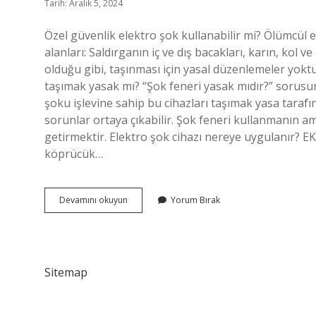
Tarih: Aralık 5, 2024
Özel güvenlik elektro şok kullanabilir mi? Ölümcül e
alanları: Saldırganın iç ve dış bacakları, karın, kol 
olduğu gibi, taşınması için yasal düzenlemeler yoktur
taşımak yasak mı? “Şok feneri yasak mıdır?” sorusun
şoku işlevine sahip bu cihazları taşımak yasa tarafı
sorunlar ortaya çıkabilir. Şok feneri kullanmanın am
getirmektir. Elektro şok cihazı nereye uygulanır? EKG
köprücük…
Güvenlik
Devamını okuyun
Yorum Bırak
Elektro
Şok
Cihazı
Kullanabilir
Mi
Sitemap