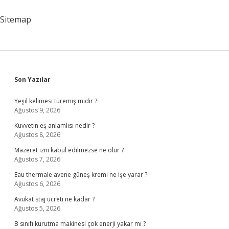
Ne
Anlama
Sitemap
Gelir
Sidebar
Son Yazılar
Yeşil kelimesi türemiş midir ?
Ağustos 9, 2026
Kuvvetin eş anlamlısı nedir ?
Ağustos 8, 2026
Mazeret izni kabul edilmezse ne olur ?
Ağustos 7, 2026
Eau thermale avene güneş kremi ne işe yarar ?
Ağustos 6, 2026
Avukat staj ücreti ne kadar ?
Ağustos 5, 2026
B sınıfı kurutma makinesi çok enerji yakar mı ?