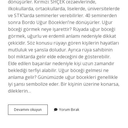
dönüşürler. Kırmızı: SHÇEK cezaevlerinde,
ilkokullarda, ortaokullarda, liselerde, üniversitelerde
ve STK’larda seminerler verebilirler. 40 seminerden
sonra Bordo Uğur Böcekleri’ne dönüşürler. Uğur
böceği görmek neye işarettir? Rüyada uğur böceği
görmek, uğurlu ve erdemli anlamı nedeniyle dikkat
çekicidir. Söz konusu rüyayı gören kişilerin hayatları
mutluluk ve şansla doludur. Ayrıca rüya sahibinin
bol miktarda gelir elde edeceğini de gösterebilir.
Elde edilen başarılar nedeniyle kişi uzun zamandır
beklediği terfiyi alabilir. Uğur böceği gelmesi ne
anlama gelir? Günümüzde uğur böcekleri genellikle
iyi şansı sembolize eder. Bir kişinin üzerine konarsa,
dileklerin…
Canlı
Devamını okuyun
Yorum Bırak
Uğur
Böceği
Görmek