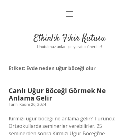
menüyü
Anasayfa
aç
Gizlilik Politikası
Etkinlik Fikir Kutusu
Yasal Uyarı
Unutulmaz anlar için yaratıcı öneriler!
Hakkımızda
Etiket:
Evde neden uğur böceği olur
Canlı Uğur Böceği Görmek Ne
Anlama Gelir
Tarih: Kasım 26, 2024
Kırmızı uğur böceği ne anlama gelir? Turuncu:
Ortaokullarda seminerler verebilirler. 25
seminerden sonra Kırmızı Uğur Böceği’ne