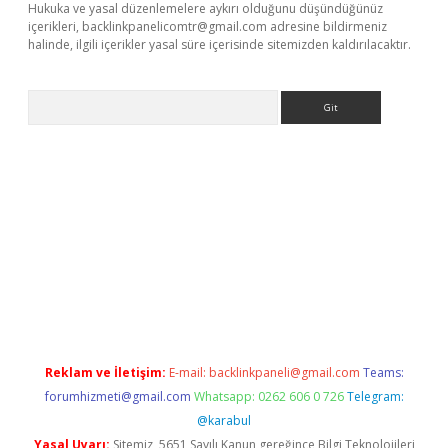
Hukuka ve yasal düzenlemelere aykırı olduğunu düşündüğünüz
içerikleri,
backlinkpanelicomtr@gmail.com
adresine bildirmeniz
halinde, ilgili içerikler yasal süre içerisinde sitemizden kaldırılacaktır.
Arama
no
Reklam ve İletişim:
E-mail:
backlinkpaneli@gmail.com
Teams:
forumhizmeti@gmail.com
Whatsapp: 0262 606 0 726
Telegram:
@karabul
Yasal Uyarı:
Sitemiz, 5651 Sayılı Kanun gereğince Bilgi Teknolojileri