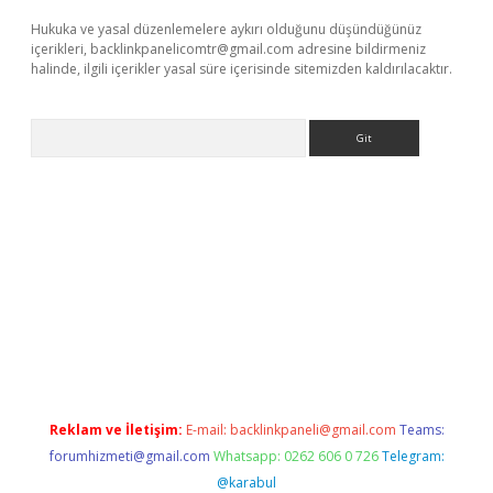
Hukuka ve yasal düzenlemelere aykırı olduğunu düşündüğünüz
içerikleri,
backlinkpanelicomtr@gmail.com
adresine bildirmeniz
halinde, ilgili içerikler yasal süre içerisinde sitemizden kaldırılacaktır.
Arama
sino
Reklam ve İletişim:
E-mail:
backlinkpaneli@gmail.com
Teams:
forumhizmeti@gmail.com
Whatsapp: 0262 606 0 726
Telegram:
@karabul