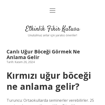
menüyü
Anasayfa
aç
Gizlilik Politikası
Etkinlik Fikir Kutusu
Yasal Uyarı
Unutulmaz anlar için yaratıcı öneriler!
Hakkımızda
Canlı Uğur Böceği Görmek Ne
Anlama Gelir
Tarih: Kasım 26, 2024
Kırmızı uğur böceği
ne anlama gelir?
Turuncu: Ortaokullarda seminerler verebilirler. 25