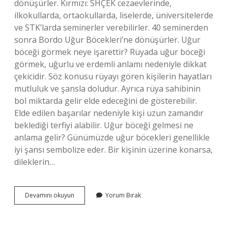
dönüşürler. Kırmızı: SHÇEK cezaevlerinde,
ilkokullarda, ortaokullarda, liselerde, üniversitelerde
ve STK’larda seminerler verebilirler. 40 seminerden
sonra Bordo Uğur Böcekleri’ne dönüşürler. Uğur
böceği görmek neye işarettir? Rüyada uğur böceği
görmek, uğurlu ve erdemli anlamı nedeniyle dikkat
çekicidir. Söz konusu rüyayı gören kişilerin hayatları
mutluluk ve şansla doludur. Ayrıca rüya sahibinin
bol miktarda gelir elde edeceğini de gösterebilir.
Elde edilen başarılar nedeniyle kişi uzun zamandır
beklediği terfiyi alabilir. Uğur böceği gelmesi ne
anlama gelir? Günümüzde uğur böcekleri genellikle
iyi şansı sembolize eder. Bir kişinin üzerine konarsa,
dileklerin…
Canlı
Devamını okuyun
Yorum Bırak
Uğur
Böceği
Görmek