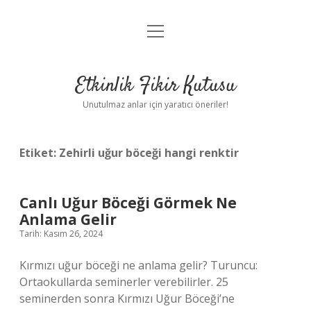
menüyü
Anasayfa
aç
Gizlilik Politikası
Etkinlik Fikir Kutusu
Yasal Uyarı
Unutulmaz anlar için yaratıcı öneriler!
Hakkımızda
Etiket:
Zehirli uğur böceği hangi renktir
Canlı Uğur Böceği Görmek Ne
Anlama Gelir
Tarih: Kasım 26, 2024
Kırmızı uğur böceği ne anlama gelir? Turuncu:
Ortaokullarda seminerler verebilirler. 25
seminerden sonra Kırmızı Uğur Böceği’ne