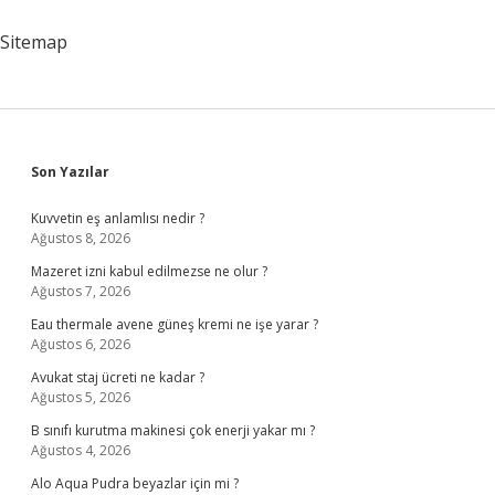
Ne
Anlama
Sitemap
Gelir
Sidebar
Son Yazılar
Kuvvetin eş anlamlısı nedir ?
Ağustos 8, 2026
Mazeret izni kabul edilmezse ne olur ?
Ağustos 7, 2026
Eau thermale avene güneş kremi ne işe yarar ?
Ağustos 6, 2026
Avukat staj ücreti ne kadar ?
Ağustos 5, 2026
B sınıfı kurutma makinesi çok enerji yakar mı ?
Ağustos 4, 2026
Alo Aqua Pudra beyazlar için mi ?