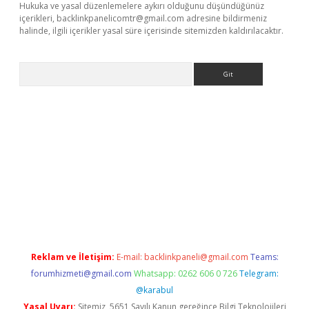
Hukuka ve yasal düzenlemelere aykırı olduğunu düşündüğünüz
içerikleri,
backlinkpanelicomtr@gmail.com
adresine bildirmeniz
halinde, ilgili içerikler yasal süre içerisinde sitemizden kaldırılacaktır.
Arama
ino
Reklam ve İletişim:
E-mail:
backlinkpaneli@gmail.com
Teams:
forumhizmeti@gmail.com
Whatsapp: 0262 606 0 726
Telegram:
@karabul
Yasal Uyarı:
Sitemiz, 5651 Sayılı Kanun gereğince Bilgi Teknolojileri