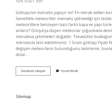
Tarih: Ocak 7, 2025
Göktaşının mıknatıs yapışır mı? En merak edilen konu
Genellikle meteoritler mıknatıs çekmediği için testler
meteoritlere benzeyen bazı farklı kaya ve yapı türl
anlarız? Dünya’ya düşen meteorlar çoğunlukla demir
mıknatısa çekilmeleri doğaldır. Tesadüfen bulduğun
mıknatısla test edebilirsiniz. 1 Gram göktaşı Fiyatı 
değişen meteorların bulunduğunu belirterek, bunlar
dolar…
Göktaşı
Devamını okuyun
Yorum Bırak
Mıknatıs
Tutar
Mı
Tutmaz
Mı
Sitemap