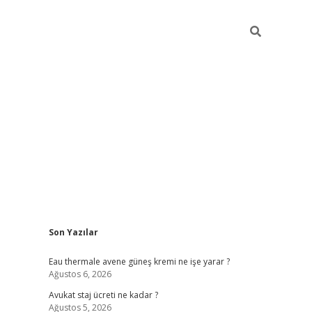
Sidebar
Son Yazılar
vdcasino
Eau thermale avene güneş kremi ne işe yarar ?
Ağustos 6, 2026
Avukat staj ücreti ne kadar ?
Ağustos 5, 2026