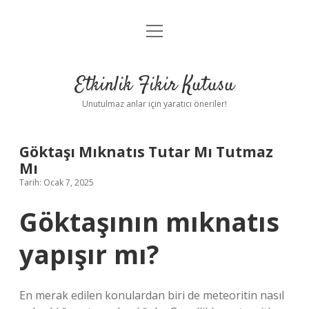
menüyü
Anasayfa
aç
Gizlilik Politikası
Etkinlik Fikir Kutusu
Yasal Uyarı
Unutulmaz anlar için yaratıcı öneriler!
Hakkımızda
Göktaşı Mıknatıs Tutar Mı Tutmaz
Mı
Tarih: Ocak 7, 2025
Göktaşının mıknatıs
yapışır mı?
En merak edilen konulardan biri de meteoritin nasıl