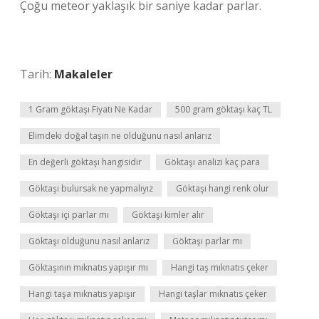
Çoğu meteor yaklaşık bir saniye kadar parlar.
Tarih:
Makaleler
1 Gram göktaşı Fiyatı Ne Kadar
500 gram göktaşı kaç TL
Elimdeki doğal taşın ne olduğunu nasıl anlarız
En değerli göktaşı hangisidir
Göktaşı analizi kaç para
Göktaşı bulursak ne yapmalıyız
Göktaşı hangi renk olur
Göktaşı içi parlar mı
Göktaşı kimler alır
Göktaşı olduğunu nasıl anlarız
Göktaşı parlar mı
Göktaşının mıknatıs yapışır mı
Hangi taş mıknatıs çeker
Hangi taşa mıknatıs yapışır
Hangi taşlar mıknatıs çeker