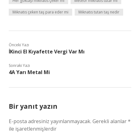
Her göktaşı mıknatıs çeker mi
Meteor mıknatıs tutar mı
Mıknatıs çeken taş para eder mi
Mıknatıs tutan taş nedir
Önceki Yazı
İKinci El Kıyafette Vergi Var Mı
Sonraki Yazı
4A Yarı Metal Mi
Bir yanıt yazın
E-posta adresiniz yayınlanmayacak.
Gerekli alanlar
*
ile işaretlenmişlerdir