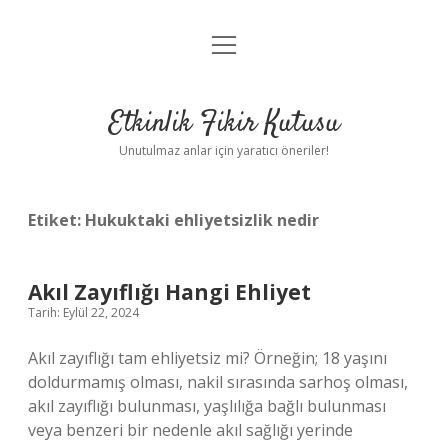
menüyü
Anasayfa
aç
Gizlilik Politikası
Etkinlik Fikir Kutusu
Yasal Uyarı
Unutulmaz anlar için yaratıcı öneriler!
Hakkımızda
Etiket:
Hukuktaki ehliyetsizlik nedir
Akıl Zayıflığı Hangi Ehliyet
Tarih: Eylül 22, 2024
Akıl zayıflığı tam ehliyetsiz mi? Örneğin; 18 yaşını
doldurmamış olması, nakil sırasında sarhoş olması,
akıl zayıflığı bulunması, yaşlılığa bağlı bulunması
veya benzeri bir nedenle akıl sağlığı yerinde