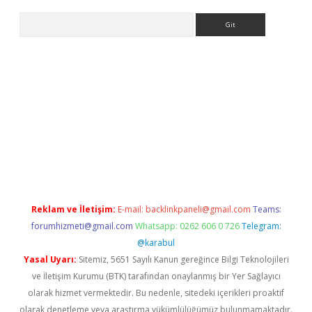
Arama
sino
Reklam ve İletişim:
E-mail:
backlinkpaneli@gmail.com
Teams:
forumhizmeti@gmail.com
Whatsapp: 0262 606 0 726
Telegram:
@karabul
Yasal Uyarı:
Sitemiz, 5651 Sayılı Kanun gereğince Bilgi Teknolojileri
ve İletişim Kurumu (BTK) tarafından onaylanmış bir Yer Sağlayıcı
olarak hizmet vermektedir. Bu nedenle, sitedeki içerikleri proaktif
olarak denetleme veya araştırma yükümlülüğümüz bulunmamaktadır.