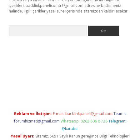
içerikleri,
backlinkpanelicomtr@gmail.com
adresine bildirmeniz
halinde, ilgili içerikler yasal süre içerisinde sitemizden kaldırılacaktır.
Arama
no
Reklam ve İletişim:
E-mail:
backlinkpaneli@gmail.com
Teams:
forumhizmeti@gmail.com
Whatsapp: 0262 606 0 726
Telegram:
@karabul
Yasal Uyarı:
Sitemiz, 5651 Sayılı Kanun gereğince Bilgi Teknolojileri