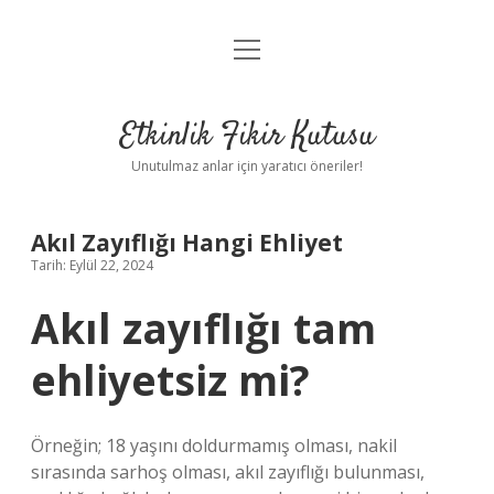
menüyü
Anasayfa
aç
Gizlilik Politikası
Etkinlik Fikir Kutusu
Yasal Uyarı
Unutulmaz anlar için yaratıcı öneriler!
Hakkımızda
Akıl Zayıflığı Hangi Ehliyet
Tarih: Eylül 22, 2024
Akıl zayıflığı tam
ehliyetsiz mi?
Örneğin; 18 yaşını doldurmamış olması, nakil
sırasında sarhoş olması, akıl zayıflığı bulunması,