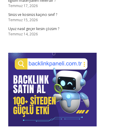
Eğitim materyalleri nelerdir ?
Temmuz 17, 2026
Sinüs ve kosinüs kaçıncı sınıf ?
Temmuz 15, 2026
Uyuz nasıl geçer kesin çözüm ?
Temmuz 14, 2026