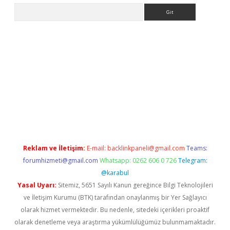
Arama
casino
Reklam ve İletişim:
E-mail:
backlinkpaneli@gmail.com
Teams:
forumhizmeti@gmail.com
Whatsapp: 0262 606 0 726
Telegram:
@karabul
Yasal Uyarı:
Sitemiz, 5651 Sayılı Kanun gereğince Bilgi Teknolojileri
ve İletişim Kurumu (BTK) tarafından onaylanmış bir Yer Sağlayıcı
olarak hizmet vermektedir. Bu nedenle, sitedeki içerikleri proaktif
olarak denetleme veya araştırma yükümlülüğümüz bulunmamaktadır.