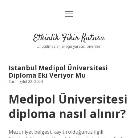
menüyü
Anasayfa
aç
Gizlilik Politikası
Etkinlik Fikir Kutusu
Yasal Uyarı
Unutulmaz anlar için yaratıcı öneriler!
Hakkımızda
Istanbul Medipol Üniversitesi
Diploma Eki Veriyor Mu
Tarih: Eylül 22, 2024
Medipol Üniversitesi
diploma nasıl alınır?
Mezuniyet belgesi, kayıtlı olduğunuz ilgili