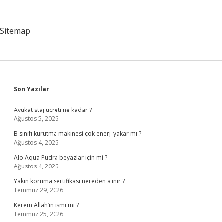
Diploma
Eki
Veriyor
Sitemap
Mu
Sidebar
Son Yazılar
Avukat staj ücreti ne kadar ?
Ağustos 5, 2026
B sınıfı kurutma makinesi çok enerji yakar mı ?
Ağustos 4, 2026
Alo Aqua Pudra beyazlar için mi ?
Ağustos 4, 2026
Yakın koruma sertifikası nereden alınır ?
Temmuz 29, 2026
Kerem Allah’ın ismi mi ?
Temmuz 25, 2026