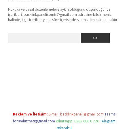
Hukuka ve yasal düzenlemelere aykırı olduğunu düşündüğünüz
içerikleri,
backlinkpanelicomtr@gmail.com
adresine bildirmeniz
halinde, ilgili içerikler yasal süre içerisinde sitemizden kaldırılacaktır.
Arama
ino
Reklam ve İletişim:
E-mail:
backlinkpaneli@gmail.com
Teams:
forumhizmeti@gmail.com
Whatsapp: 0262 606 0 726
Telegram:
@karabul