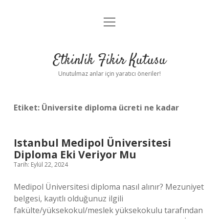
menüyü
Anasayfa
aç
Gizlilik Politikası
Etkinlik Fikir Kutusu
Yasal Uyarı
Unutulmaz anlar için yaratıcı öneriler!
Hakkımızda
Etiket:
Üniversite diploma ücreti ne kadar
Istanbul Medipol Üniversitesi
Diploma Eki Veriyor Mu
Tarih: Eylül 22, 2024
Medipol Üniversitesi diploma nasıl alınır? Mezuniyet
belgesi, kayıtlı olduğunuz ilgili
fakülte/yüksekokul/meslek yüksekokulu tarafından