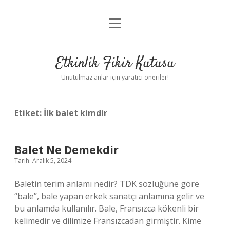
menüyü
Anasayfa
aç
Gizlilik Politikası
Etkinlik Fikir Kutusu
Yasal Uyarı
Unutulmaz anlar için yaratıcı öneriler!
Hakkımızda
Etiket:
İlk balet kimdir
Balet Ne Demekdir
Tarih: Aralık 5, 2024
Baletin terim anlamı nedir? TDK sözlüğüne göre
“bale”, bale yapan erkek sanatçı anlamına gelir ve
bu anlamda kullanılır. Bale, Fransızca kökenli bir
kelimedir ve dilimize Fransızcadan girmiştir. Kime