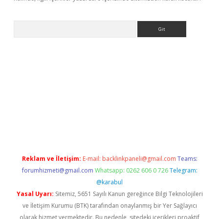
Arama
ino
Reklam ve İletişim:
E-mail:
backlinkpaneli@gmail.com
Teams:
forumhizmeti@gmail.com
Whatsapp: 0262 606 0 726
Telegram:
@karabul
Yasal Uyarı:
Sitemiz, 5651 Sayılı Kanun gereğince Bilgi Teknolojileri
ve İletişim Kurumu (BTK) tarafından onaylanmış bir Yer Sağlayıcı
olarak hizmet vermektedir. Bu nedenle, sitedeki içerikleri proaktif