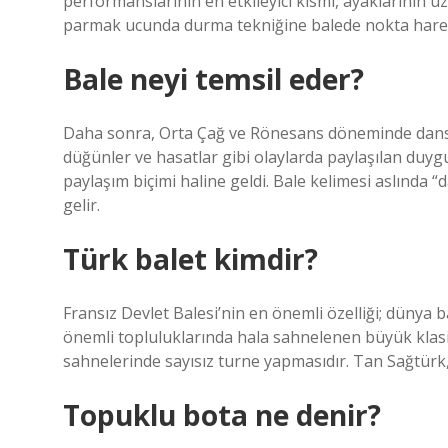
performanslarının en etkileyici kısmı, ayaklarının ü
parmak ucunda durma tekniğine balede nokta harek
Bale neyi temsil eder?
Daha sonra, Orta Çağ ve Rönesans döneminde dans,
düğünler ve hasatlar gibi olaylarda paylaşılan duygu
paylaşım biçimi haline geldi. Bale kelimesi aslında 
gelir.
Türk balet kimdir?
Fransız Devlet Balesi’nin en önemli özelliği; dünya
önemli topluluklarında hala sahnelenen büyük klas
sahnelerinde sayısız turne yapmasıdır. Tan Sağtürk, 
Topuklu bota ne denir?