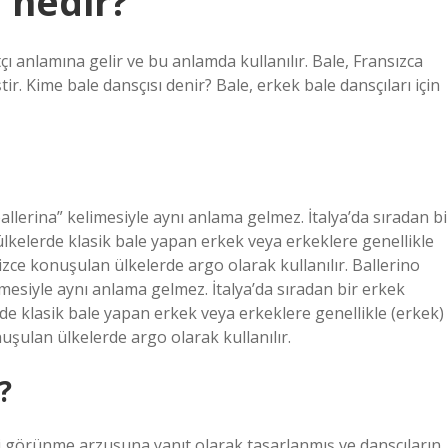
 nedir?
 anlamına gelir ve bu anlamda kullanılır. Bale, Fransızca
ir. Kime bale dansçısı denir? Bale, erkek bale dansçıları için
“ballerina” kelimesiyle aynı anlama gelmez. İtalya’da sıradan bi
ülkelerde klasik bale yapan erkek veya erkeklere genellikle
lizce konuşulan ülkelerde argo olarak kullanılır. Ballerino
limesiyle aynı anlama gelmez. İtalya’da sıradan bir erkek
rde klasik bale yapan erkek veya erkeklere genellikle (erkek)
nuşulan ülkelerde argo olarak kullanılır.
?
ibi görünme arzusuna yanıt olarak tasarlanmış ve dansçıların