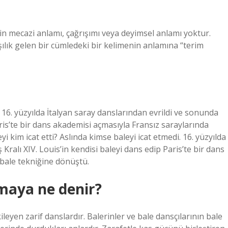
rin mecazi anlamı, çağrışımı veya deyimsel anlamı yoktur.
şılık gelen bir cümledeki bir kelimenin anlamına “terim
i. 16. yüzyılda İtalyan saray danslarından evrildi ve sonunda
aris’te bir dans akademisi açmasıyla Fransız saraylarında
 kim icat etti? Aslında kimse baleyi icat etmedi. 16. yüzyılda
ralı XIV. Louis’in kendisi baleyi dans edip Paris’te bir dans
 bale tekniğine dönüştü.
aya ne denir?
eyen zarif danslardır. Balerinler ve bale dansçılarının bale