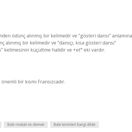
inden ödünç alınmış bir kelimedir ve “gösteri dansı” anlamın
ç alınmış bir kelimedir ve “dansçı, kısa gösteri dansı”
” kelimesinin küçültme halidir ve +et° eki vardır.
 önemli bir kısmı Fransızcadır.
Bale resitali ne demek
Bale terimleri hangi dilde