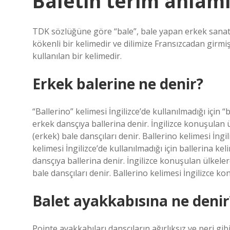
Baletin terim anlamı
TDK sözlüğüne göre “bale”, bale yapan erkek sanatçı
kökenli bir kelimedir ve dilimize Fransızcadan girmişt
kullanılan bir kelimedir.
Erkek balerine ne denir?
“Ballerino” kelimesi İngilizce’de kullanılmadığı için 
erkek dansçıya ballerina denir. İngilizce konuşulan 
(erkek) bale dansçıları denir. Ballerino kelimesi İngi
kelimesi İngilizce’de kullanılmadığı için ballerina ke
dansçıya ballerina denir. İngilizce konuşulan ülkele
bale dansçıları denir. Ballerino kelimesi İngilizce ko
Balet ayakkabısına ne denir
Pointe ayakkabıları dansçıların ağırlıksız ve peri g