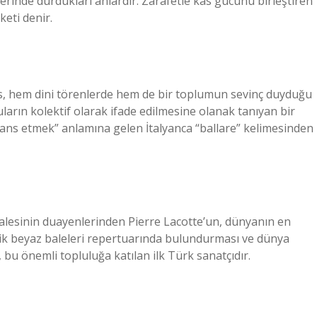
zerinde durdukları anlardır. Zarafetle kas gücünü birleştiren
eti denir.
 hem dini törenlerde hem de bir toplumun sevinç duyduğu
ların kolektif olarak ifade edilmesine olanak tanıyan bir
“dans etmek” anlamına gelen İtalyanca “ballare” kelimesinden
 balesinin duayenlerinden Pierre Lacotte’un, dünyanın en
ik beyaz baleleri repertuarında bulundurması ve dünya
bu önemli topluluğa katılan ilk Türk sanatçıdır.