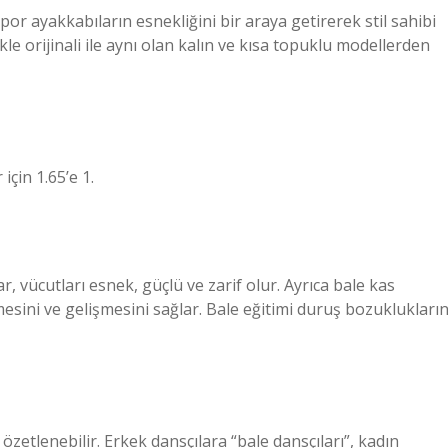
spor ayakkabıların esnekliğini bir araya getirerek stil sahibi
kle orijinali ile aynı olan kalın ve kısa topuklu modellerden
için 1.65’e 1.
lar, vücutları esnek, güçlü ve zarif olur. Ayrıca bale kas
esini ve gelişmesini sağlar. Bale eğitimi duruş bozuklukların
etlenebilir. Erkek dansçılara “bale dansçıları”, kadın