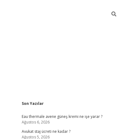
Sidebar
Son Yazılar
vdcasino
Eau thermale avene güneş kremi ne işe yarar ?
Ağustos 6, 2026
Avukat staj ücreti ne kadar ?
Ağustos 5, 2026