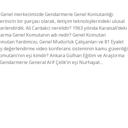
 Genel merkezimizde Gendarmerie Genel Komutanlığı
inizin bir parçası olarak, iletişim teknolojilerindeki ulusal
erlendirdik. Ali Cardakci nerelidir? 1963 yılında Karaisali’deki
darma Genel Komutanın adı nedir? Genel Komutan
omutan Yardımcısı, Genel Müdürlük Çalışanları ve 81 Eyalet
ay değerlendirme video konferans sisteminin kamu güvenliği
mutanı’nın eşi kimdir? Ankara Gülhan Eğitim ve Araştırma
endarmerie General Arif Çelik’in eşi Nurhayat…