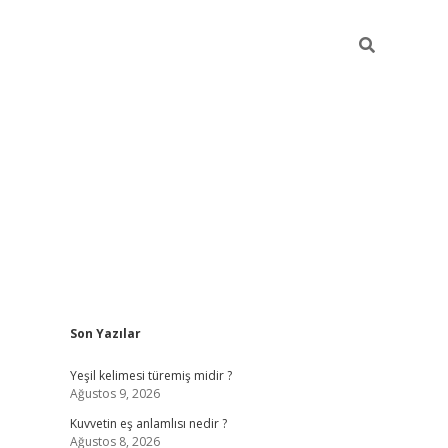
Sidebar
Son Yazılar
vdcasino
Yeşil kelimesi türemiş midir ?
Ağustos 9, 2026
Kuvvetin eş anlamlısı nedir ?
Ağustos 8, 2026