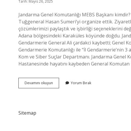
Tarih: Mayıs 26, 2025
Jandarma Genel Komutanlığı MEBS Başkanı kimdir?
Tuğgeneral Hasan Sumeri’yi organize ettik. Ziyaretler
çözümlerimizi paylaştık ve işbirliği seçeneklerini değ
Adana bölgesindeki Karaküles köyünde doğdu. Jan
Gendarmerie General Ali çardakci kaybetti; Genel K
Gendarmerie Komutanlığı ile “İl Gendarmerie’nin 3 
Kom ve Siber Suçlar Departmanı. Jandarma Genel Ko
Hastanesinde hayatını kaybeden General Komutan G
Şu
Devamını okuyun
Yorum Bırak
An
Jandarma
Genel
Komutanı
Kimdir
Sitemap