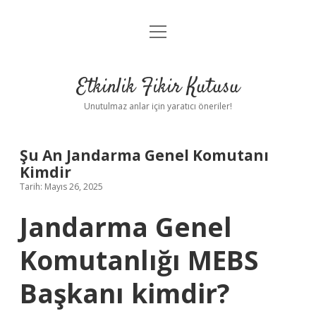
menüyü
Anasayfa
aç
Gizlilik Politikası
Etkinlik Fikir Kutusu
Yasal Uyarı
Unutulmaz anlar için yaratıcı öneriler!
Hakkımızda
Şu An Jandarma Genel Komutanı
Kimdir
Tarih: Mayıs 26, 2025
Jandarma Genel
Komutanlığı MEBS
Başkanı kimdir?