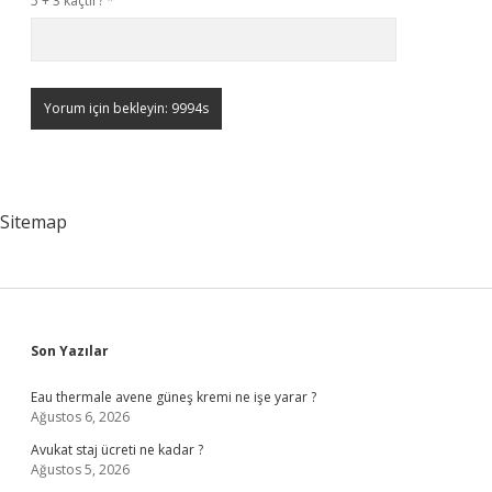
5 + 3 kaçtır?
*
Sitemap
Sidebar
Son Yazılar
Eau thermale avene güneş kremi ne işe yarar ?
Ağustos 6, 2026
Avukat staj ücreti ne kadar ?
Ağustos 5, 2026