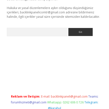
Hukuka ve yasal düzenlemelere aykırı olduğunu düşündüğünüz
içerikleri,
backlinkpanelicomtr@gmail.com
adresine bildirmeniz
halinde, ilgili içerikler yasal süre içerisinde sitemizden kaldırılacaktır.
Arama
ino
Reklam ve İletişim:
E-mail:
backlinkpaneli@gmail.com
Teams:
forumhizmeti@gmail.com
Whatsapp: 0262 606 0 726
Telegram:
@karabul