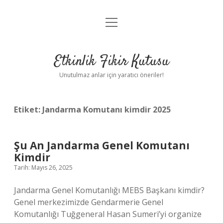
menüyü
Anasayfa
aç
Gizlilik Politikası
Etkinlik Fikir Kutusu
Yasal Uyarı
Unutulmaz anlar için yaratıcı öneriler!
Hakkımızda
Etiket:
Jandarma Komutanı kimdir 2025
Şu An Jandarma Genel Komutanı
Kimdir
Tarih: Mayıs 26, 2025
Jandarma Genel Komutanlığı MEBS Başkanı kimdir?
Genel merkezimizde Gendarmerie Genel
Komutanlığı Tuğgeneral Hasan Sumeri’yi organize