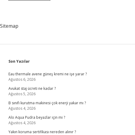
An
Jandarma
Genel
Komutanı
Kimdir
Sitemap
Sidebar
Son Yazılar
Eau thermale avene güneş kremi ne işe yarar ?
Ağustos 6, 2026
Avukat staj ücreti ne kadar ?
Ağustos 5, 2026
B sınıfı kurutma makinesi çok enerji yakar mı ?
Ağustos 4, 2026
Alo Aqua Pudra beyazlar için mi ?
Ağustos 4, 2026
Yakın koruma sertifikası nereden alınır ?