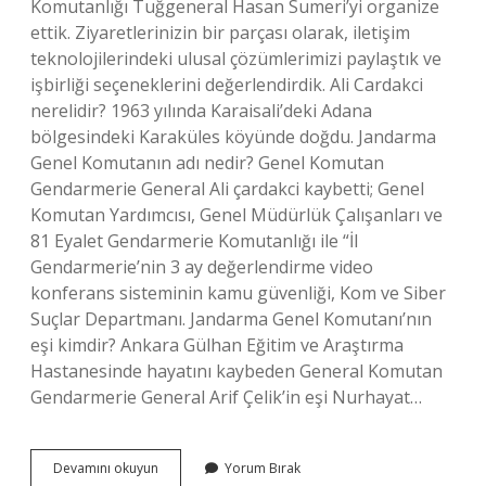
Komutanlığı Tuğgeneral Hasan Sumeri’yi organize
ettik. Ziyaretlerinizin bir parçası olarak, iletişim
teknolojilerindeki ulusal çözümlerimizi paylaştık ve
işbirliği seçeneklerini değerlendirdik. Ali Cardakci
nerelidir? 1963 yılında Karaisali’deki Adana
bölgesindeki Karaküles köyünde doğdu. Jandarma
Genel Komutanın adı nedir? Genel Komutan
Gendarmerie General Ali çardakci kaybetti; Genel
Komutan Yardımcısı, Genel Müdürlük Çalışanları ve
81 Eyalet Gendarmerie Komutanlığı ile “İl
Gendarmerie’nin 3 ay değerlendirme video
konferans sisteminin kamu güvenliği, Kom ve Siber
Suçlar Departmanı. Jandarma Genel Komutanı’nın
eşi kimdir? Ankara Gülhan Eğitim ve Araştırma
Hastanesinde hayatını kaybeden General Komutan
Gendarmerie General Arif Çelik’in eşi Nurhayat…
Şu
Devamını okuyun
Yorum Bırak