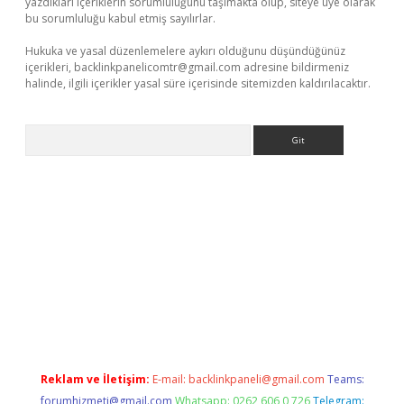
yazdıkları içeriklerin sorumluluğunu taşımakta olup, siteye üye olarak
bu sorumluluğu kabul etmiş sayılırlar.
Hukuka ve yasal düzenlemelere aykırı olduğunu düşündüğünüz
içerikleri,
backlinkpanelicomtr@gmail.com
adresine bildirmeniz
halinde, ilgili içerikler yasal süre içerisinde sitemizden kaldırılacaktır.
Arama
sino
Reklam ve İletişim:
E-mail:
backlinkpaneli@gmail.com
Teams:
forumhizmeti@gmail.com
Whatsapp: 0262 606 0 726
Telegram: