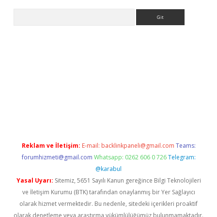
Arama
sino
Reklam ve İletişim:
E-mail:
backlinkpaneli@gmail.com
Teams:
forumhizmeti@gmail.com
Whatsapp: 0262 606 0 726
Telegram:
@karabul
Yasal Uyarı:
Sitemiz, 5651 Sayılı Kanun gereğince Bilgi Teknolojileri
ve İletişim Kurumu (BTK) tarafından onaylanmış bir Yer Sağlayıcı
olarak hizmet vermektedir. Bu nedenle, sitedeki içerikleri proaktif
olarak denetleme veya araştırma yükümlülüğümüz bulunmamaktadır.